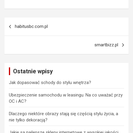
Nawigacja
habitusbc.com.pl
wpisu
smartbizz.pl
Ostatnie wpisy
Jak dopasować schody do stylu wnętrza?
Ubezpieczenie samochodu w leasingu. Na co uważać przy
OC i AC?
Dlaczego niektóre obrazy stają się częścią stylu życia, a
nie tylko dekoracją?
Jakie są najlepsze sklepy internetowe z wysokiej jakości