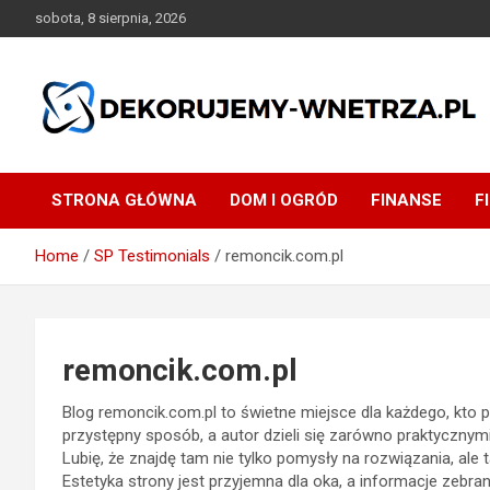
Skip
sobota, 8 sierpnia, 2026
to
content
dekorujemy-wnetrza.pl
STRONA GŁÓWNA
DOM I OGRÓD
FINANSE
F
Home
SP Testimonials
remoncik.com.pl
remoncik.com.pl
Blog remoncik.com.pl to świetne miejsce dla każdego, kto 
przystępny sposób, a autor dzieli się zarówno praktycznymi
Lubię, że znajdę tam nie tylko pomysły na rozwiązania, ale
Estetyka strony jest przyjemna dla oka, a informacje zebran