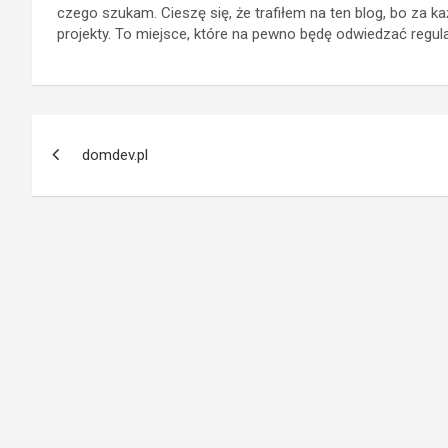
czego szukam. Cieszę się, że trafiłem na ten blog, bo z
projekty. To miejsce, które na pewno będę odwiedzać regula
Nawigacja
domdev.pl
wpisu