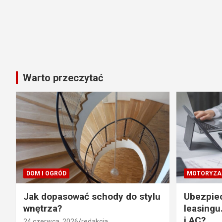
Warto przeczytać
DOM I OGRÓD
MOTORYZA
Jak dopasować schody do stylu
Ubezpie
wnętrza?
leasingu
i AC?
24 czerwca, 2026
redakcja