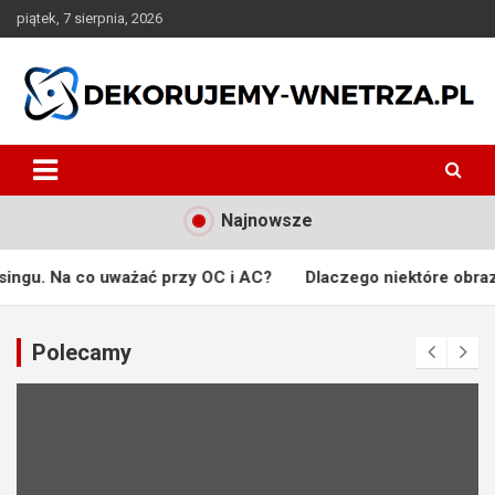
Skip
piątek, 7 sierpnia, 2026
to
content
dekorujemy-wnetrza.pl
Najnowsze
ać przy OC i AC?
Dlaczego niektóre obrazy stają się częścią 
Polecamy