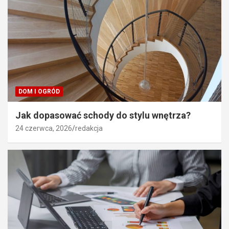
DOM I OGRÓD
Jak dopasować schody do stylu wnętrza?
24 czerwca, 2026
redakcja