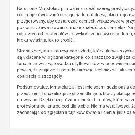
Na stronie Mmstolarz.pl można znaleźć szereg praktycznyc
obejmuje również informacje na temat drzwi, okien, ogrzewan
przygotowany, aby dostarczać cennych wskazówek w przyst
poziomu zaawansowania, może znaleźć coś dla siebie. Na p
odpowiednich materiałów do wykończenia swojego domu,
kroku wyjaśnia, jak to zrobić.
Strona korzysta z intuicyjnego układu, który ułatwia szybkie
są układane w logiczne kategorie, co znacząco zwiększa ko
tonach drewna wprowadza użytkowników w odpowiedni nast
pewien, że znajdzie tu porady zarówno techniczne, jak i 
dbałością o szczegóły.
Podsumowując, Mmstolarz.pl jest miejscem, gdzie pasja do
przestrzeni. To idealna przestrzeń dla tych, którzy planuj
drewniane. Dzięki dużej różnorodności tematów, które są z
profesjonaliści znajdą coś dla siebie. Nie ma wątpliwości,
zachęcając do zgłębiania tajników światła i cienia, jakie daj