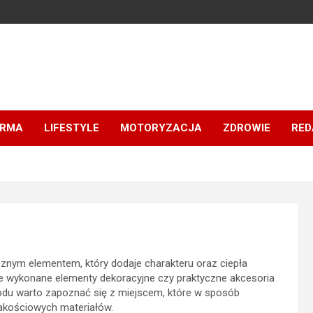
IRMA
LIFESTYLE
MOTORYZACJA
ZDROWIE
RED
ącznym elementem, który dodaje charakteru oraz ciepła
e wykonane elementy dekoracyjne czy praktyczne akcesoria
owodu warto zapoznać się z miejscem, które w sposób
jakościowych materiałów.