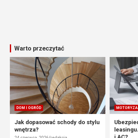
Warto przeczytać
DOM I OGRÓD
MOTORYZA
Jak dopasować schody do stylu
Ubezpie
wnętrza?
leasingu
i AC?
24 czerwca, 2026
redakcja