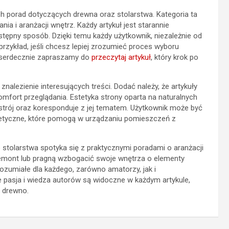
h porad dotyczących drewna oraz stolarstwa. Kategoria ta
ia i aranżacji wnętrz. Każdy artykuł jest starannie
ępny sposób. Dzięki temu każdy użytkownik, niezależnie od
rzykład, jeśli chcesz lepiej zrozumieć proces wyboru
 serdecznie zapraszamy do
przeczytaj artykuł
, który krok po
 znalezienie interesujących treści. Dodać należy, że artykuły
mfort przeglądania. Estetyka strony oparta na naturalnych
rój oraz koresponduje z jej tematem. Użytkownik może być
estetyczne, które pomogą w urządzaniu pomieszczeń z
 stolarstwa spotyka się z praktycznymi poradami o aranżacji
ą remont lub pragną wzbogacić swoje wnętrza o elementy
rozumiałe dla każdego, zarówno amatorzy, jak i
 że pasja i wiedza autorów są widoczne w każdym artykule,
e drewno.