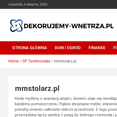
Skip
czwartek, 6 sierpnia, 2026
to
content
dekorujemy-wnetrza.pl
STRONA GŁÓWNA
DOM I OGRÓD
FINANSE
F
Home
SP Testimonials
mmstolarz.pl
mmstolarz.pl
Kiedy myślimy o aranżacji wnętrz, drewno staje się nieodł
każdemu pomieszczeniu. Piękne drewniane meble, staranni
potrafią zmienić całkowite oblicze przestrzeni. Z tego p
przemyślany łączy wiedzę z pasją do dobrego rzemiosła i 