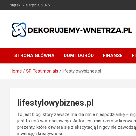
Skip
piątek, 7 sierpnia, 2026
to
content
dekorujemy-wnetrza.pl
STRONA GŁÓWNA
DOM I OGRÓD
FINANSE
F
Home
SP Testimonials
lifestylowybiznes.pl
lifestylowybiznes.pl
To jest blog, który zawsze ma dla mnie niespodziankę – ni
jest to coś wartościowego. Autor jest mistrzem w kreowaniu
prezenty, które otwiera się z ekscytacją i nigdy nie zawod
inwencję i kreatywność.