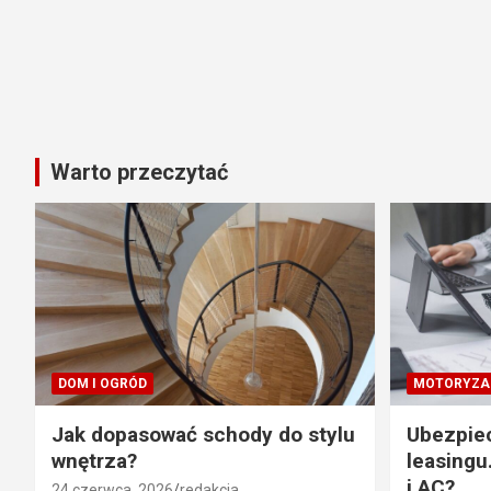
Warto przeczytać
DOM I OGRÓD
MOTORYZA
Jak dopasować schody do stylu
Ubezpie
wnętrza?
leasingu
i AC?
24 czerwca, 2026
redakcja