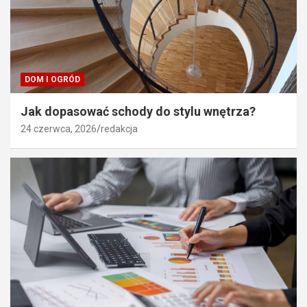
DOM I OGRÓD
Jak dopasować schody do stylu wnętrza?
24 czerwca, 2026
redakcja