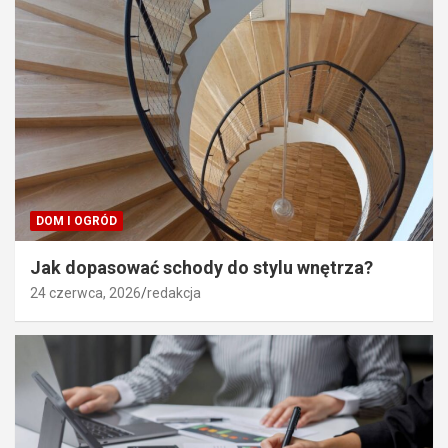
DOM I OGRÓD
Jak dopasować schody do stylu wnętrza?
24 czerwca, 2026
redakcja