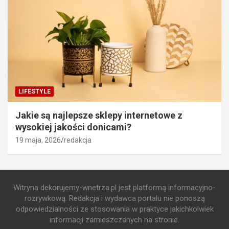
LIFESTYLE
Jakie są najlepsze sklepy internetowe z
wysokiej jakości donicami?
19 maja, 2026
redakcja
Witryna dekorujemy-wnetrza.pl jest platformą informacyjno-
rozrywkową. Redakcja i wydawca portalu nie ponoszą
odpowiedzialności ze stosowania w praktyce jakichkolwiek
informacji zamieszczanych na stronie.