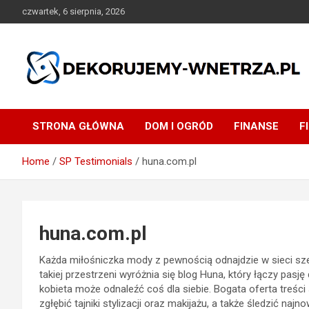
Skip
czwartek, 6 sierpnia, 2026
to
content
dekorujemy-wnetrza.pl
STRONA GŁÓWNA
DOM I OGRÓD
FINANSE
F
Home
SP Testimonials
huna.com.pl
huna.com.pl
Każda miłośniczka mody z pewnością odnajdzie w sieci szer
takiej przestrzeni wyróżnia się blog Huna, który łączy pasj
kobieta może odnaleźć coś dla siebie. Bogata oferta treści
zgłębić tajniki stylizacji oraz makijażu, a także śledzić naj