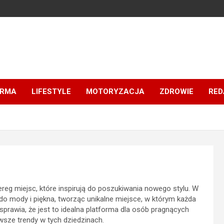
IRMA
LIFESTYLE
MOTORYZACJA
ZDROWIE
RED
eg miejsc, które inspirują do poszukiwania nowego stylu. W
ę do mody i piękna, tworząc unikalne miejsce, w którym każda
 sprawia, że jest to idealna platforma dla osób pragnących
nowsze trendy w tych dziedzinach.