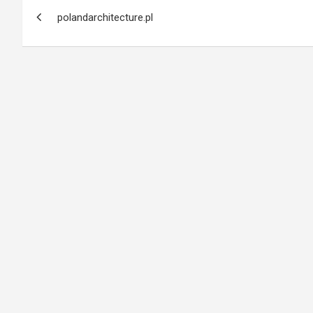
Nawigacja
polandarchitecture.pl
wpisu