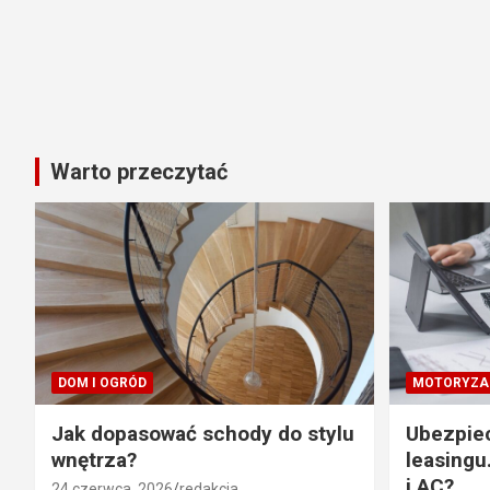
Warto przeczytać
DOM I OGRÓD
MOTORYZA
Jak dopasować schody do stylu
Ubezpie
wnętrza?
leasingu
i AC?
24 czerwca, 2026
redakcja