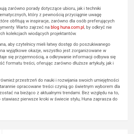
ją zarówno porady dotyczące ubioru, jak i techniki
 tematycznych, który z pewnością przyciągnie uwagę
tóre obfitują w inspiracje, zarówno dla osób preferujących
erymenty. Warto zajrzeć na
blog huna.com.pl
, by odkryć nie
ych kolekcjach wiodących projektantów.
na, aby czytelnicy mieli łatwy dostęp do poszukiwanego
jaż na wyjątkowe okazje, wszystko jest zorganizowane w
taje się przyjemnością, a odkrywanie informacji odbywa się
ść formatu treści, oferując zarówno dłuższe artykuły, jak i
 również przestrzeń do nauki i rozwijania swoich umiejętności
 starannie opracowane treści czynią go świetnym wyborem dla
stać na bieżąco z aktualnymi trendami. Bez względu na to,
stawiasz pierwsze kroki w świecie stylu, Huna zaprasza do