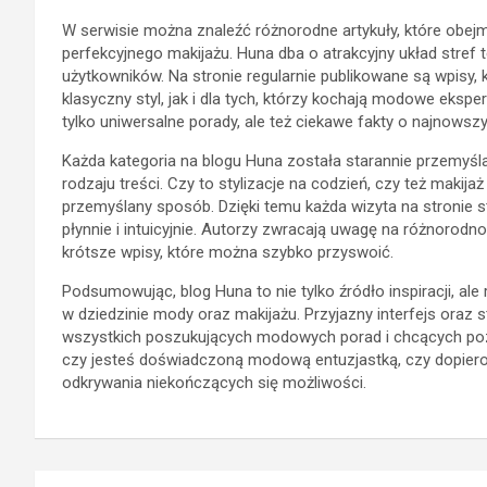
W serwisie można znaleźć różnorodne artykuły, które obejmu
perfekcyjnego makijażu. Huna dba o atrakcyjny układ stref
użytkowników. Na stronie regularnie publikowane są wpisy, k
klasyczny styl, jak i dla tych, którzy kochają modowe eksp
tylko uniwersalne porady, ale też ciekawe fakty o najnowsz
Każda kategoria na blogu Huna została starannie przemyśla
rodzaju treści. Czy to stylizacje na codzień, czy też maki
przemyślany sposób. Dzięki temu każda wizyta na stronie s
płynnie i intuicyjnie. Autorzy zwracają uwagę na różnorodno
krótsze wpisy, które można szybko przyswoić.
Podsumowując, blog Huna to nie tylko źródło inspiracji, ale
w dziedzinie mody oraz makijażu. Przyjazny interfejs oraz
wszystkich poszukujących modowych porad i chcących pozo
czy jesteś doświadczoną modową entuzjastką, czy dopiero 
odkrywania niekończących się możliwości.