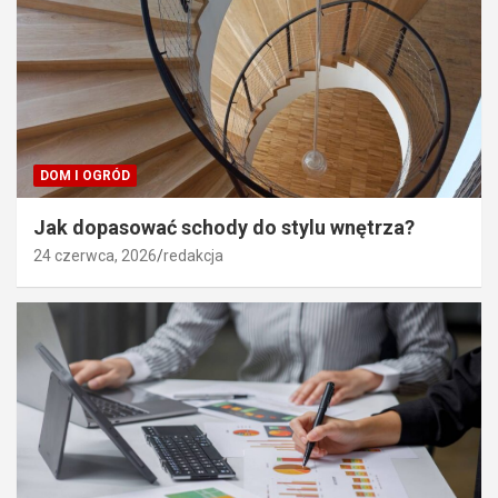
DOM I OGRÓD
Jak dopasować schody do stylu wnętrza?
24 czerwca, 2026
redakcja