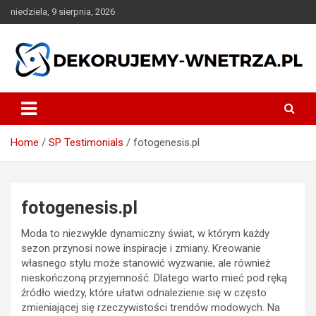
Skip
niedziela, 9 sierpnia, 2026
to
content
dekorujemy-wnetrza.pl
Home
SP Testimonials
fotogenesis.pl
fotogenesis.pl
Moda to niezwykle dynamiczny świat, w którym każdy
sezon przynosi nowe inspiracje i zmiany. Kreowanie
własnego stylu może stanowić wyzwanie, ale również
nieskończoną przyjemność. Dlatego warto mieć pod ręką
źródło wiedzy, które ułatwi odnalezienie się w często
zmieniającej się rzeczywistości trendów modowych. Na