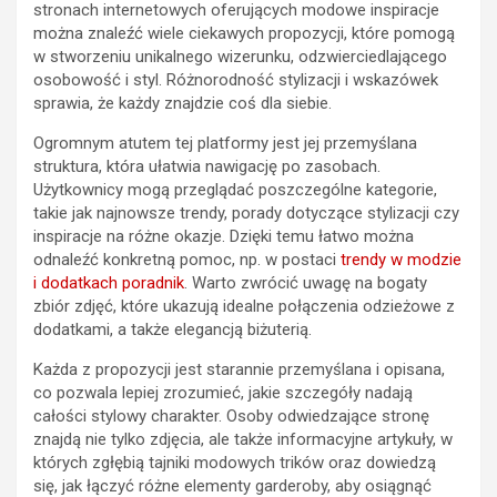
stronach internetowych oferujących modowe inspiracje
można znaleźć wiele ciekawych propozycji, które pomogą
w stworzeniu unikalnego wizerunku, odzwierciedlającego
osobowość i styl. Różnorodność stylizacji i wskazówek
sprawia, że każdy znajdzie coś dla siebie.
Ogromnym atutem tej platformy jest jej przemyślana
struktura, która ułatwia nawigację po zasobach.
Użytkownicy mogą przeglądać poszczególne kategorie,
takie jak najnowsze trendy, porady dotyczące stylizacji czy
inspiracje na różne okazje. Dzięki temu łatwo można
odnaleźć konkretną pomoc, np. w postaci
trendy w modzie
i dodatkach poradnik
. Warto zwrócić uwagę na bogaty
zbiór zdjęć, które ukazują idealne połączenia odzieżowe z
dodatkami, a także elegancją biżuterią.
Każda z propozycji jest starannie przemyślana i opisana,
co pozwala lepiej zrozumieć, jakie szczegóły nadają
całości stylowy charakter. Osoby odwiedzające stronę
znajdą nie tylko zdjęcia, ale także informacyjne artykuły, w
których zgłębią tajniki modowych trików oraz dowiedzą
się, jak łączyć różne elementy garderoby, aby osiągnąć