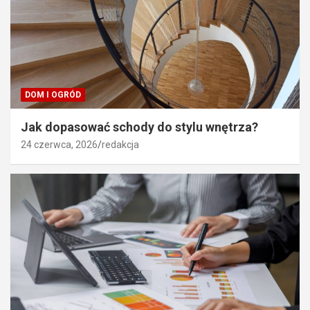
DOM I OGRÓD
Jak dopasować schody do stylu wnętrza?
24 czerwca, 2026
redakcja