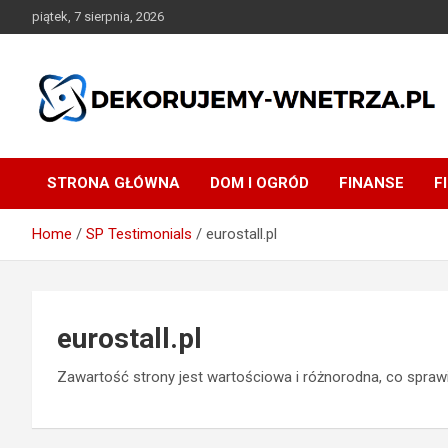
Skip
piątek, 7 sierpnia, 2026
to
content
dekorujemy-wnetrza.pl
STRONA GŁÓWNA
DOM I OGRÓD
FINANSE
F
Home
SP Testimonials
eurostall.pl
eurostall.pl
Zawartość strony jest wartościowa i różnorodna, co sprawia,