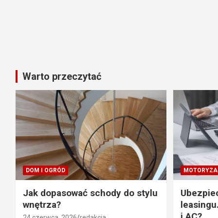
Warto przeczytać
DOM I OGRÓD
MOTORYZA
Jak dopasować schody do stylu
Ubezpie
wnętrza?
leasingu
i AC?
24 czerwca, 2026
redakcja