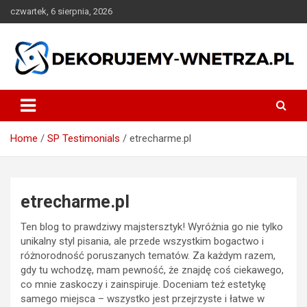
Skip
czwartek, 6 sierpnia, 2026
to
content
dekorujemy-wnetrza.pl
Home
SP Testimonials
etrecharme.pl
etrecharme.pl
Ten blog to prawdziwy majstersztyk! Wyróżnia go nie tylko
unikalny styl pisania, ale przede wszystkim bogactwo i
różnorodność poruszanych tematów. Za każdym razem,
gdy tu wchodzę, mam pewność, że znajdę coś ciekawego,
co mnie zaskoczy i zainspiruje. Doceniam też estetykę
samego miejsca – wszystko jest przejrzyste i łatwe w