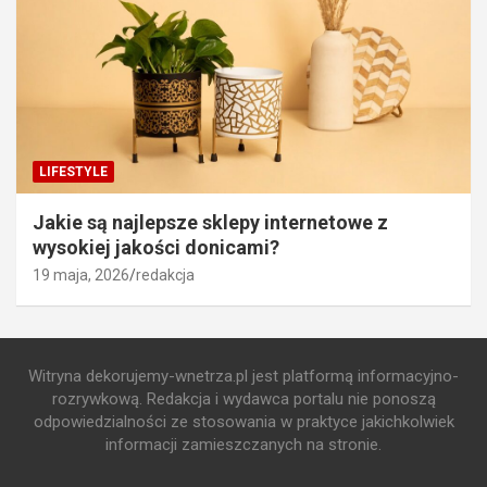
LIFESTYLE
Jakie są najlepsze sklepy internetowe z
wysokiej jakości donicami?
19 maja, 2026
redakcja
Witryna dekorujemy-wnetrza.pl jest platformą informacyjno-
rozrywkową. Redakcja i wydawca portalu nie ponoszą
odpowiedzialności ze stosowania w praktyce jakichkolwiek
informacji zamieszczanych na stronie.