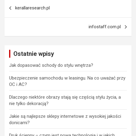
Nawigacja
kerallaresearch.pl
wpisu
infostaff.com.pl
Ostatnie wpisy
Jak dopasować schody do stylu wnętrza?
Ubezpieczenie samochodu w leasingu. Na co uważać przy
OC i AC?
Dlaczego niektóre obrazy stają się częścią stylu życia, a
nie tylko dekoracją?
Jakie są najlepsze sklepy internetowe z wysokiej jakości
donicami?
Druk ścienny – czym jest nowa technologia i w jakich