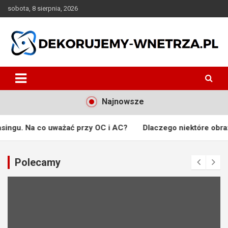
Skip
sobota, 8 sierpnia, 2026
to
content
dekorujemy-wnetrza.pl
Najnowsze
co uważać przy OC i AC?
Dlaczego niektóre obrazy stają się 
Polecamy