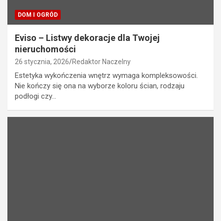
DOM I OGRÓD
Eviso – Listwy dekoracje dla Twojej
nieruchomości
26 stycznia, 2026
Redaktor Naczelny
Estetyka wykończenia wnętrz wymaga kompleksowości.
Nie kończy się ona na wyborze koloru ścian, rodzaju
podłogi czy…