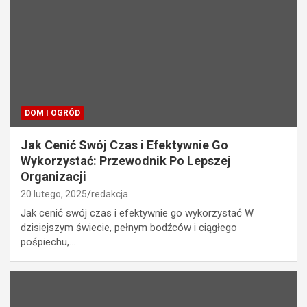
DOM I OGRÓD
Jak Cenić Swój Czas i Efektywnie Go
Wykorzystać: Przewodnik Po Lepszej
Organizacji
20 lutego, 2025
redakcja
Jak cenić swój czas i efektywnie go wykorzystać W
dzisiejszym świecie, pełnym bodźców i ciągłego
pośpiechu,…