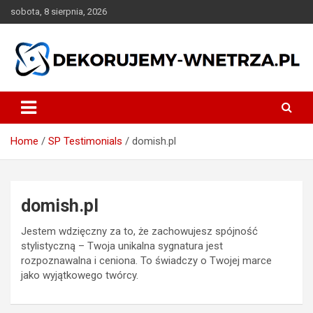
Skip
sobota, 8 sierpnia, 2026
to
content
dekorujemy-wnetrza.pl
Home
SP Testimonials
domish.pl
domish.pl
Jestem wdzięczny za to, że zachowujesz spójność
stylistyczną – Twoja unikalna sygnatura jest
rozpoznawalna i ceniona. To świadczy o Twojej marce
jako wyjątkowego twórcy.