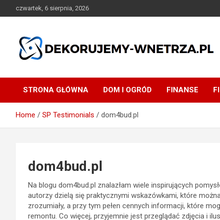
Skip
czwartek, 6 sierpnia, 2026
to
content
dekorujemy-wnetrza.pl
STRONA GŁÓWNA
DOM I OGRÓD
FINANSE
F
Home
SP Testimonials
dom4bud.pl
dom4bud.pl
Na blogu dom4bud.pl znalazłam wiele inspirujących pomysł
autorzy dzielą się praktycznymi wskazówkami, które można 
zrozumiały, a przy tym pełen cennych informacji, które 
remontu. Co więcej, przyjemnie jest przeglądać zdjęcia i ilus