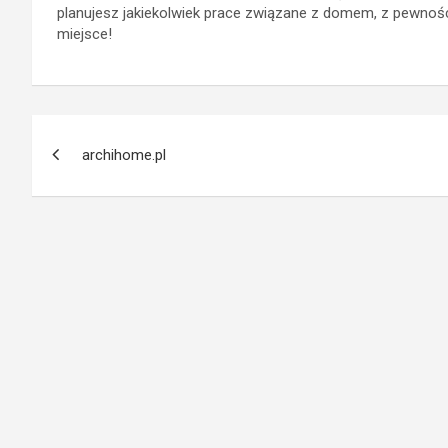
planujesz jakiekolwiek prace związane z domem, z pewnością
miejsce!
Nawigacja
archihome.pl
wpisu