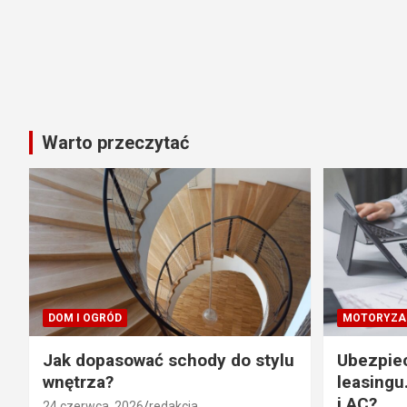
Warto przeczytać
DOM I OGRÓD
MOTORYZA
Jak dopasować schody do stylu
Ubezpie
wnętrza?
leasingu
i AC?
24 czerwca, 2026
redakcja