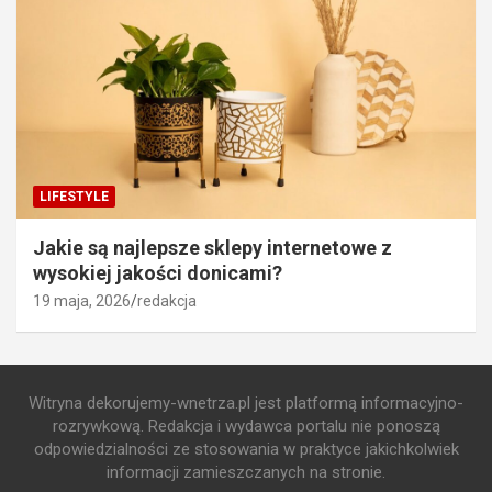
LIFESTYLE
Jakie są najlepsze sklepy internetowe z
wysokiej jakości donicami?
19 maja, 2026
redakcja
Witryna dekorujemy-wnetrza.pl jest platformą informacyjno-
rozrywkową. Redakcja i wydawca portalu nie ponoszą
odpowiedzialności ze stosowania w praktyce jakichkolwiek
informacji zamieszczanych na stronie.