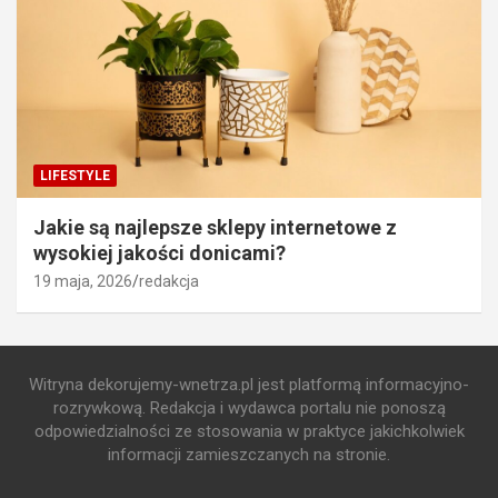
LIFESTYLE
Jakie są najlepsze sklepy internetowe z
wysokiej jakości donicami?
19 maja, 2026
redakcja
Witryna dekorujemy-wnetrza.pl jest platformą informacyjno-
rozrywkową. Redakcja i wydawca portalu nie ponoszą
odpowiedzialności ze stosowania w praktyce jakichkolwiek
informacji zamieszczanych na stronie.