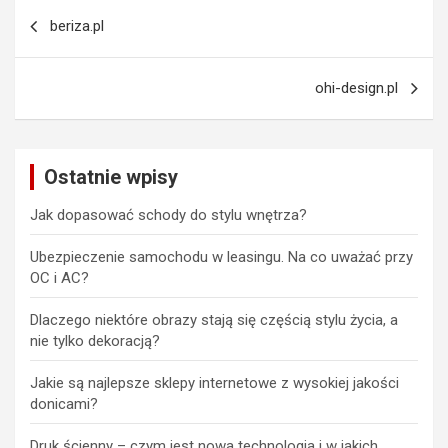
Nawigacja
beriza.pl
wpisu
ohi-design.pl
Ostatnie wpisy
Jak dopasować schody do stylu wnętrza?
Ubezpieczenie samochodu w leasingu. Na co uważać przy
OC i AC?
Dlaczego niektóre obrazy stają się częścią stylu życia, a
nie tylko dekoracją?
Jakie są najlepsze sklepy internetowe z wysokiej jakości
donicami?
Druk ścienny – czym jest nowa technologia i w jakich