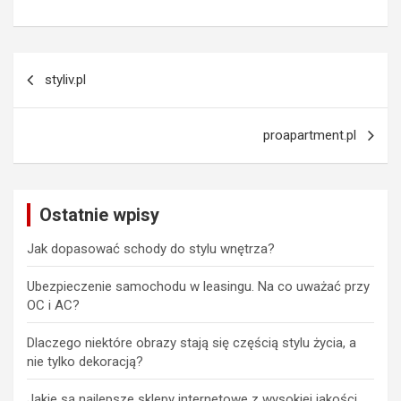
Nawigacja
styliv.pl
wpisu
proapartment.pl
Ostatnie wpisy
Jak dopasować schody do stylu wnętrza?
Ubezpieczenie samochodu w leasingu. Na co uważać przy
OC i AC?
Dlaczego niektóre obrazy stają się częścią stylu życia, a
nie tylko dekoracją?
Jakie są najlepsze sklepy internetowe z wysokiej jakości