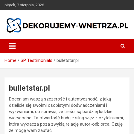
Skip
piątek, 7 sierpnia, 2026
to
content
dekorujemy-wnetrza.pl
Home
SP Testimonials
bulletstar.pl
bulletstar.pl
Doceniam waszą szczerość i autentyczność, z jaką
dzielicie się swoimi osobistymi doświadczeniami i
wyzwaniami, co sprawia, że treści są bardziej ludzkie i
wiarygodne. Ta otwartość buduje silną więź z czytelnikami,
która wykracza poza zwykłą relację autor-odbiorca. Czuję,
że mogę wam zaufać.