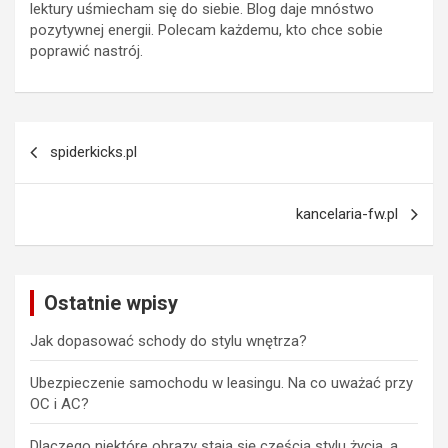
lektury uśmiecham się do siebie. Blog daje mnóstwo
pozytywnej energii. Polecam każdemu, kto chce sobie
poprawić nastrój.
Nawigacja
spiderkicks.pl
wpisu
kancelaria-fw.pl
Ostatnie wpisy
Jak dopasować schody do stylu wnętrza?
Ubezpieczenie samochodu w leasingu. Na co uważać przy
OC i AC?
Dlaczego niektóre obrazy stają się częścią stylu życia, a