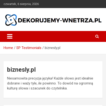
Skip
czwartek, 6 sierpnia, 2026
to
content
dekorujemy-wnetrza.pl
Home
SP Testimonials
biznesly.pl
biznesly.pl
Niesamowita precyzja języka! Każde słowo jest idealnie
dobrane i waży tyle, ile powinno. To dowód na ogromną
kulturę słowa i szacunek do czytelnika.