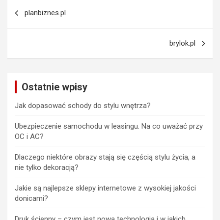
Nawigacja
planbiznes.pl
wpisu
brylok.pl
Ostatnie wpisy
Jak dopasować schody do stylu wnętrza?
Ubezpieczenie samochodu w leasingu. Na co uważać przy
OC i AC?
Dlaczego niektóre obrazy stają się częścią stylu życia, a
nie tylko dekoracją?
Jakie są najlepsze sklepy internetowe z wysokiej jakości
donicami?
Druk ścienny – czym jest nowa technologia i w jakich