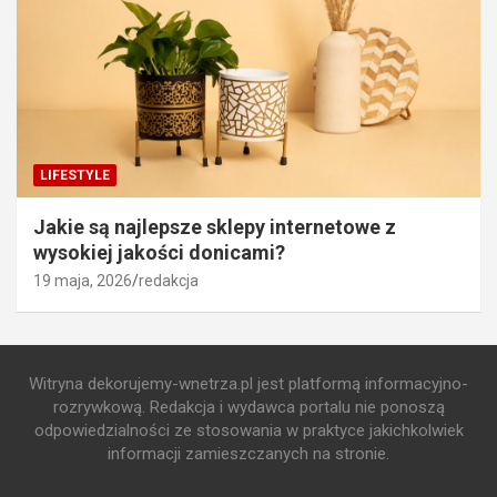
LIFESTYLE
Jakie są najlepsze sklepy internetowe z
wysokiej jakości donicami?
19 maja, 2026
redakcja
Witryna dekorujemy-wnetrza.pl jest platformą informacyjno-
rozrywkową. Redakcja i wydawca portalu nie ponoszą
odpowiedzialności ze stosowania w praktyce jakichkolwiek
informacji zamieszczanych na stronie.