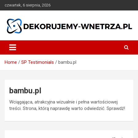
Skip
czwartek, 6 sierpnia, 2026
to
content
dekorujemy-wnetrza.pl
Home
SP Testimonials
bambu.pl
bambu.pl
Wciągająca, atrakcyjna wizualnie i pełna wartościowej
treści. Strona, którą naprawdę warto odwiedzić. Sprawdź!
Nawigacja