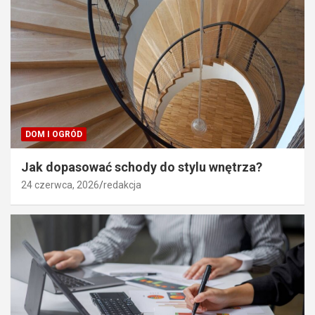
DOM I OGRÓD
Jak dopasować schody do stylu wnętrza?
24 czerwca, 2026
redakcja