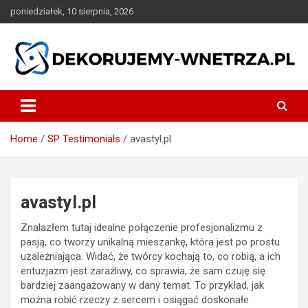
Skip
poniedziałek, 10 sierpnia, 2026
to
content
dekorujemy-wnetrza.pl
Home
SP Testimonials
avastyl.pl
avastyl.pl
Znalazłem tutaj idealne połączenie profesjonalizmu z
pasją, co tworzy unikalną mieszankę, która jest po prostu
uzależniająca. Widać, że twórcy kochają to, co robią, a ich
entuzjazm jest zaraźliwy, co sprawia, że sam czuję się
bardziej zaangażowany w dany temat. To przykład, jak
można robić rzeczy z sercem i osiągać doskonałe