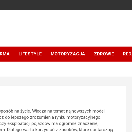
IRMA
LIFESTYLE
MOTORYZACJA
ZDROWIE
RED
y sposób na życie. Wiedza na temat najnowszych modeli
z do lepszego zrozumienia rynku motoryzacyjnego.
 czy eksploatacji pojazdów ma ogromne znaczenie,
m. Dlatego warto korzystać z zasobów, które dostarczają