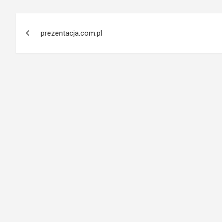
Nawigacja
prezentacja.com.pl
wpisu