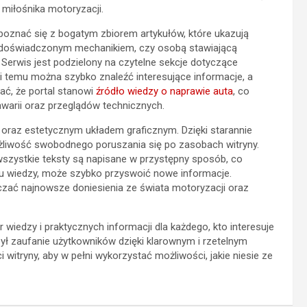
 miłośnika motoryzacji.
poznać się z bogatym zbiorem artykułów, które ukazują
eś doświadczonym mechanikiem, czy osobą stawiającą
e. Serwis jest podzielony na czytelne sekcje dotyczące
temu można szybko znaleźć interesujące informacje, a
ać, że portal stanowi
źródło wiedzy o naprawie auta
, co
warii oraz przeglądów technicznych.
y oraz estetycznym układem graficznym. Dzięki starannie
ożliwość swobodnego poruszania się po zasobach witryny.
szystkie teksty są napisane w przystępny sposób, co
omu wiedzy, może szybko przyswoić nowe informacje.
rczać najnowsze doniesienia ze świata motoryzacji oraz
iedzy i praktycznych informacji dla każdego, kto interesuje
był zaufanie użytkowników dzięki klarownym i rzetelnym
 witryny, aby w pełni wykorzystać możliwości, jakie niesie ze