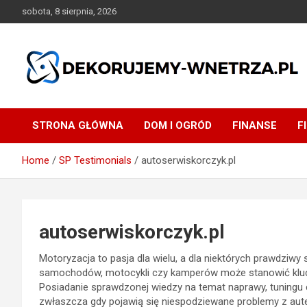
Skip
sobota, 8 sierpnia, 2026
to
content
dekorujemy-wnetrza.pl
STRONA GŁÓWNA
DOM I OGRÓD
FINANSE
F
Home
SP Testimonials
autoserwiskorczyk.pl
autoserwiskorczyk.pl
Motoryzacja to pasja dla wielu, a dla niektórych prawdziw
samochodów, motocykli czy kamperów może stanowić kluc
Posiadanie sprawdzonej wiedzy na temat naprawy, tuningu
zwłaszcza gdy pojawią się niespodziewane problemy z aute