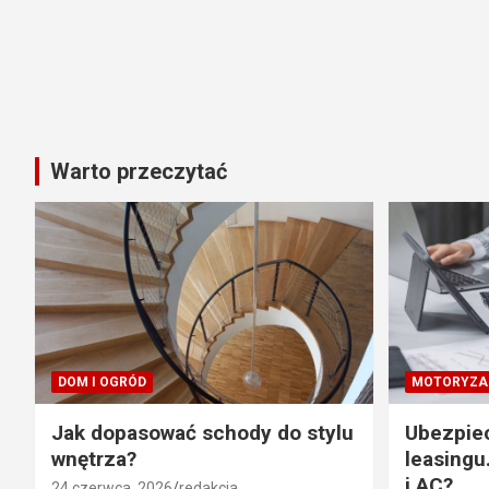
Warto przeczytać
DOM I OGRÓD
MOTORYZA
Jak dopasować schody do stylu
Ubezpie
wnętrza?
leasingu
i AC?
24 czerwca, 2026
redakcja