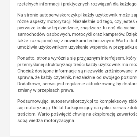
rzetelnych informacji i praktycznych rozwiązań dla każdego
Na stronie autoserwiskorczyk.pl każdy użytkownik może za
różne aspekty motoryzacji. Niezależnie od tego, czy jest
pierwsze kroki w tej dziedzinie, znajdziesz tu coś dla siebi
samochodów osobowych, motocykli oraz kamperów. Dzięki 
także zaznajomić się z nowinkami technicznymi. Warto dod
umożliwia użytkownikom uzyskanie wsparcia w przypadku a
Ponadto, strona wyróżnia się przyjaznym interfejsem, któr
przemyślanej strukturyzacji treści każdy użytkownik ma m
Chociaż dostępne informacje są niezwykle zróżnicowane, w
sprawia, że każdy czytelnik, niezależnie od swojego pozi
Dodatkowo, serwis jest regularnie aktualizowany, by dosta
zmiany w przepisach prawa.
Podsumowując, autoserwiskorczyk.pl to kompleksowy zbiór w
się motoryzacją. Od lat funkcjonujący na rynku, serwis zdo
treściom. Warto poświęcić chwilę na eksplorację zawartości
sobą wiedza motoryzacyjna.