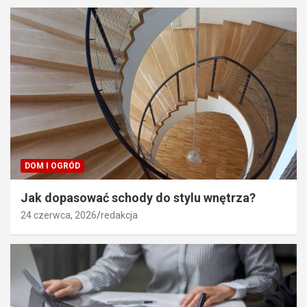
DOM I OGRÓD
Jak dopasować schody do stylu wnętrza?
24 czerwca, 2026
redakcja