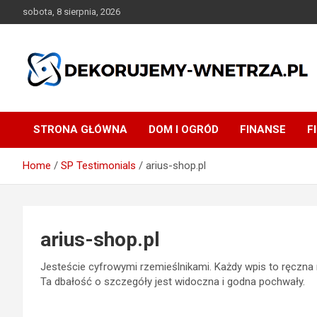
Skip
sobota, 8 sierpnia, 2026
to
content
dekorujemy-wnetrza.pl
STRONA GŁÓWNA
DOM I OGRÓD
FINANSE
F
Home
SP Testimonials
arius-shop.pl
arius-shop.pl
Jesteście cyfrowymi rzemieślnikami. Każdy wpis to ręczna
Ta dbałość o szczegóły jest widoczna i godna pochwały.