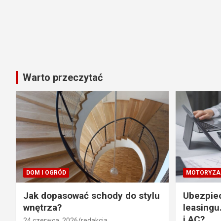
Warto przeczytać
DOM I OGRÓD
MOTORYZA
Jak dopasować schody do stylu
Ubezpie
wnętrza?
leasingu
i AC?
24 czerwca, 2026
redakcja