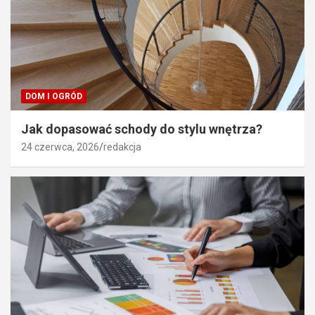
DOM I OGRÓD
Jak dopasować schody do stylu wnętrza?
24 czerwca, 2026
redakcja