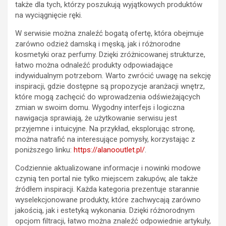
także dla tych, którzy poszukują wyjątkowych produktów
na wyciągnięcie ręki.
W serwisie można znaleźć bogatą ofertę, która obejmuje
zarówno odzież damską i męską, jak i różnorodne
kosmetyki oraz perfumy. Dzięki zróżnicowanej strukturze,
łatwo można odnaleźć produkty odpowiadające
indywidualnym potrzebom. Warto zwrócić uwagę na sekcję
inspiracji, gdzie dostępne są propozycje aranżacji wnętrz,
które mogą zachęcić do wprowadzenia odświeżających
zmian w swoim domu. Wygodny interfejs i logiczna
nawigacja sprawiają, że użytkowanie serwisu jest
przyjemne i intuicyjne. Na przykład, eksplorując stronę,
można natrafić na interesujące pomysły, korzystając z
poniższego linku:
https://alanooutlet.pl/
.
Codziennie aktualizowane informacje i nowinki modowe
czynią ten portal nie tylko miejscem zakupów, ale także
źródłem inspiracji. Każda kategoria prezentuje starannie
wyselekcjonowane produkty, które zachwycają zarówno
jakością, jak i estetyką wykonania. Dzięki różnorodnym
opcjom filtracji, łatwo można znaleźć odpowiednie artykuły,