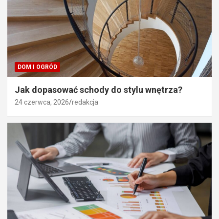
DOM I OGRÓD
Jak dopasować schody do stylu wnętrza?
24 czerwca, 2026
redakcja