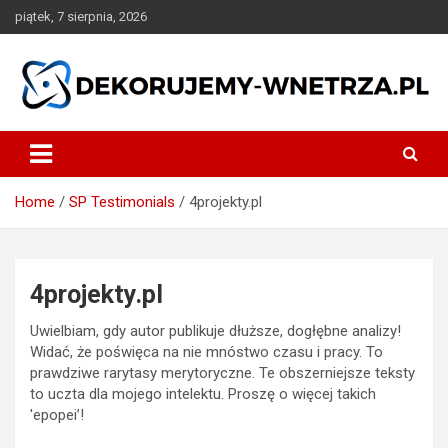
Skip
piątek, 7 sierpnia, 2026
to
content
dekorujemy-wnetrza.pl
Home
SP Testimonials
4projekty.pl
4projekty.pl
Uwielbiam, gdy autor publikuje dłuższe, dogłębne analizy!
Widać, że poświęca na nie mnóstwo czasu i pracy. To
prawdziwe rarytasy merytoryczne. Te obszerniejsze teksty
to uczta dla mojego intelektu. Proszę o więcej takich
'epopei’!