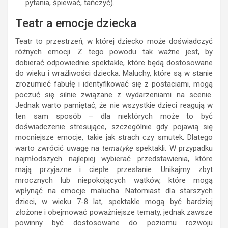
pytania, śpiewać, tańczyć).
Teatr a emocje dziecka
Teatr to przestrzeń, w której dziecko może doświadczyć
różnych emocji. Z tego powodu tak ważne jest, by
dobierać odpowiednie spektakle, które będą dostosowane
do wieku i wrażliwości dziecka. Maluchy, które są w stanie
zrozumieć fabułę i identyfikować się z postaciami, mogą
poczuć się silnie związane z wydarzeniami na scenie.
Jednak warto pamiętać, że nie wszystkie dzieci reagują w
ten sam sposób – dla niektórych może to być
doświadczenie stresujące, szczególnie gdy pojawią się
mocniejsze emocje, takie jak strach czy smutek. Dlatego
warto zwrócić uwagę na
tematykę
spektakli. W przypadku
najmłodszych najlepiej wybierać przedstawienia, które
mają przyjazne i ciepłe przesłanie. Unikajmy zbyt
mrocznych lub niepokojących wątków, które mogą
wpłynąć na emocje malucha. Natomiast dla starszych
dzieci, w wieku 7-8 lat, spektakle mogą być bardziej
złożone i obejmować poważniejsze tematy, jednak zawsze
powinny być dostosowane do poziomu rozwoju