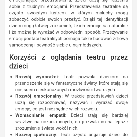
emocjonujące przedstawienia, dzieci uczą się radzenia
sobie z trudnymi emocjami. Przedstawienia teatralne są
często swoistym lustrem, w którym maluchy mogą
zobaczyć odbicie swoich przeżyć. Dzięki tej identyfikacji
dzieci mogą łatwiej zrozumieć, że ich emocje są naturalne
i że można je wyrażać w odpowiedni sposób. Przeżywanie
emocji postaci teatralnych pomaga także budować zdrową
samoocenę i pewność siebie u najmłodszych.
Korzyści z oglądania teatru przez
dzieci
Rozwój wyobraźni:
Teatr pozwala dzieciom na
przenoszenie się w fantastyczne światy, które stają się
miejscem nieskończonych możliwości twórczych.
Rozwój emocjonalny:
W trakcie przedstawień dzieci
uczą się rozpoznawać, nazywać i wyrażać swoje
emocje, co jest niezbędne w ich rozwoju.
Wzmacnianie empatii:
Dzieci stają się bardziej
wrażliwe na uczucia innych, co pozwala im na lepsze
zrozumienie świata wokół nich.
Rozwój społeczny:
Teatr często angażuje dzieci do