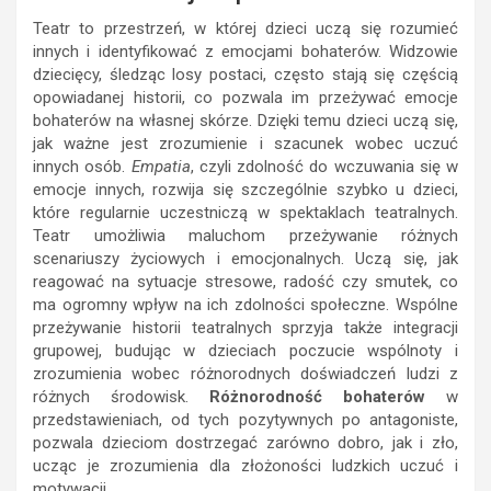
Teatr to przestrzeń, w której dzieci uczą się rozumieć
innych i identyfikować z emocjami bohaterów. Widzowie
dziecięcy, śledząc losy postaci, często stają się częścią
opowiadanej historii, co pozwala im przeżywać emocje
bohaterów na własnej skórze. Dzięki temu dzieci uczą się,
jak ważne jest zrozumienie i szacunek wobec uczuć
innych osób.
Empatia
, czyli zdolność do wczuwania się w
emocje innych, rozwija się szczególnie szybko u dzieci,
które regularnie uczestniczą w spektaklach teatralnych.
Teatr umożliwia maluchom przeżywanie różnych
scenariuszy życiowych i emocjonalnych. Uczą się, jak
reagować na sytuacje stresowe, radość czy smutek, co
ma ogromny wpływ na ich zdolności społeczne. Wspólne
przeżywanie historii teatralnych sprzyja także integracji
grupowej, budując w dzieciach poczucie wspólnoty i
zrozumienia wobec różnorodnych doświadczeń ludzi z
różnych środowisk.
Różnorodność bohaterów
w
przedstawieniach, od tych pozytywnych po antagoniste,
pozwala dzieciom dostrzegać zarówno dobro, jak i zło,
ucząc je zrozumienia dla złożoności ludzkich uczuć i
motywacji.