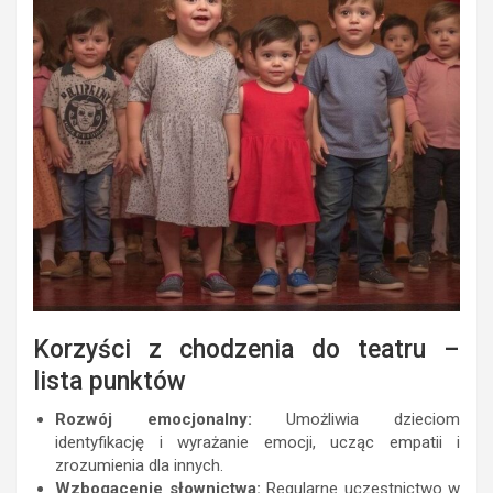
Korzyści z chodzenia do teatru –
lista punktów
Rozwój emocjonalny:
Umożliwia dzieciom
identyfikację i wyrażanie emocji, ucząc empatii i
zrozumienia dla innych.
Wzbogacenie słownictwa:
Regularne uczestnictwo w