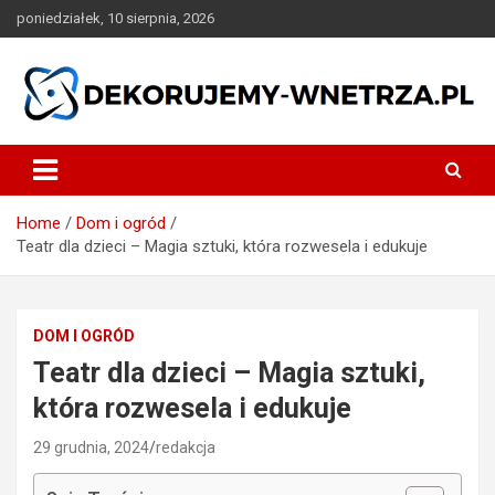
Skip
poniedziałek, 10 sierpnia, 2026
to
content
dekorujemy-wnetrza.pl
Home
Dom i ogród
Teatr dla dzieci – Magia sztuki, która rozwesela i edukuje
DOM I OGRÓD
Teatr dla dzieci – Magia sztuki,
która rozwesela i edukuje
29 grudnia, 2024
redakcja