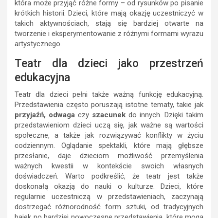
która może przyjąć różne formy – od rysunków po pisanie
krótkich historii. Dzieci, które mają okazję uczestniczyć w
takich aktywnościach, stają się bardziej otwarte na
tworzenie i eksperymentowanie z różnymi formami wyrazu
artystycznego.
Teatr dla dzieci jako przestrzeń
edukacyjna
Teatr dla dzieci pełni także ważną funkcję edukacyjną.
Przedstawienia często poruszają istotne tematy, takie jak
przyjaźń, odwaga
czy
szacunek
do innych. Dzięki takim
przedstawieniom dzieci uczą się, jak ważne są wartości
społeczne, a także jak rozwiązywać konflikty w życiu
codziennym. Oglądanie spektakli, które mają głębsze
przesłanie, daje dzieciom możliwość przemyślenia
ważnych kwestii w kontekście swoich własnych
doświadczeń. Warto podkreślić, że teatr jest także
doskonałą okazją do nauki o kulturze. Dzieci, które
regularnie uczestniczą w przedstawieniach, zaczynają
dostrzegać różnorodność form sztuki, od tradycyjnych
bajek po bardziej nowoczesne przedstawienia, które mogą