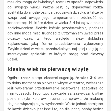
maluchy mogą doświadczyć teatru w sposób odpowiedni
do swojego wieku. Ważne jest, by dopasować rodzaj
spektaklu do możliwości percepcyjnych dziecka, a także by
wziąć pod uwagę jego temperament i zdolność do
koncentracji. Niektóre dzieci w wieku 3-4 lat są w stanie z
zaciekawieniem śledzić krótkie przedstawienia, podczas
gdy inne mogą mieć trudności z utrzymaniem uwagi przez
dłuższy czas. Z tego względu należy dokładnie
zaplanować, jaką formę przedstawienia wybierzemy.
Zwykle dzieci w wieku przedszkolnym najlepiej reagują na
interaktywne spektakle, w których mogą brać aktywny
udział.
Idealny wiek na pierwszą wizytę
Ogólnie rzecz biorąc, eksperci sugerują, że
wiek 3-4 lata
to dobry moment na pierwszą wizytę w teatrze, zwłaszcza
jeśli wybieramy przedstawienie skierowane specjalnie do
najmłodszych. Tego typu spektakle są zazwyczaj krótkie,
pełne muzyki, kolorów i ruchu, co sprawia, że maluchy
chętnie włączają się w wydarzenie. Warto jednak pamiętać,
że każde dziecko jest inne i to, co dla jednej osoby będzie