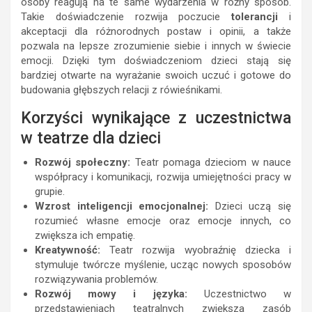
osoby reagują na te same wydarzenia w różny sposób.
Takie doświadczenie rozwija poczucie
tolerancji
i
akceptacji dla różnorodnych postaw i opinii, a także
pozwala na lepsze zrozumienie siebie i innych w świecie
emocji. Dzięki tym doświadczeniom dzieci stają się
bardziej otwarte na wyrażanie swoich uczuć i gotowe do
budowania głębszych relacji z rówieśnikami.
Korzyści wynikające z uczestnictwa
w teatrze dla dzieci
Rozwój społeczny:
Teatr pomaga dzieciom w nauce
współpracy i komunikacji, rozwija umiejętności pracy w
grupie.
Wzrost inteligencji emocjonalnej:
Dzieci uczą się
rozumieć własne emocje oraz emocje innych, co
zwiększa ich empatię.
Kreatywność:
Teatr rozwija wyobraźnię dziecka i
stymuluje twórcze myślenie, ucząc nowych sposobów
rozwiązywania problemów.
Rozwój mowy i języka:
Uczestnictwo w
przedstawieniach teatralnych zwiększa zasób