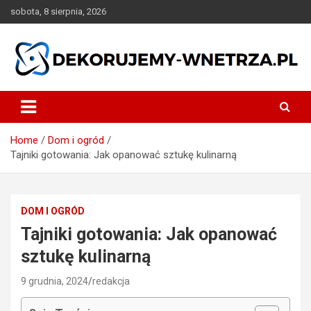
Skip
sobota, 8 sierpnia, 2026
to
content
dekorujemy-wnetrza.pl
Home
Dom i ogród
Tajniki gotowania: Jak opanować sztukę kulinarną
DOM I OGRÓD
Tajniki gotowania: Jak opanować
sztukę kulinarną
9 grudnia, 2024
redakcja