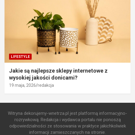
LIFESTYLE
Jakie są najlepsze sklepy internetowe z
wysokiej jakości donicami?
19 maja, 2026
redakcja
Witryna dekorujemy-wnetrza.pl jest platformą informacyjno-
rozrywkową. Redakcja i wydawca portalu nie ponoszą
odpowiedzialności ze stosowania w praktyce jakichkolwiek
informacji zamieszczanych na stronie.