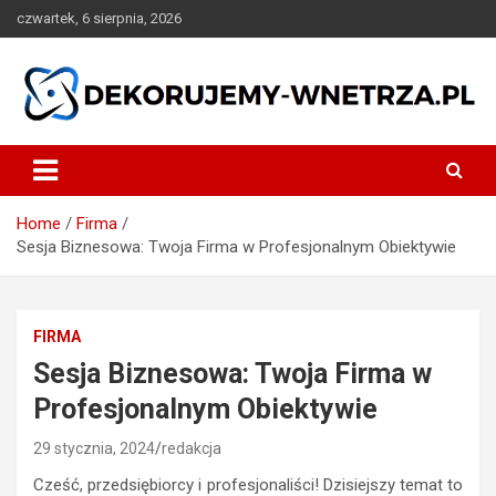
Skip
czwartek, 6 sierpnia, 2026
to
content
dekorujemy-wnetrza.pl
Home
Firma
Sesja Biznesowa: Twoja Firma w Profesjonalnym Obiektywie
FIRMA
Sesja Biznesowa: Twoja Firma w
Profesjonalnym Obiektywie
29 stycznia, 2024
redakcja
Cześć, przedsiębiorcy i profesjonaliści! Dzisiejszy temat to