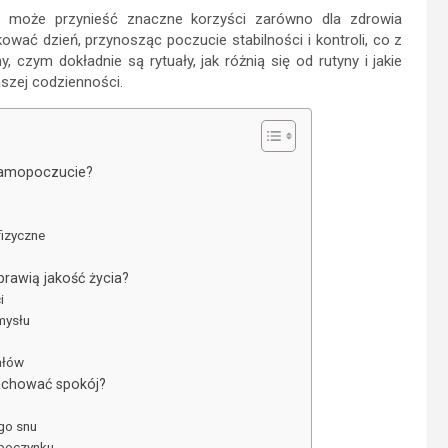
 może przynieść znaczne korzyści zarówno dla zdrowia
ować dzień, przynosząc poczucie stabilności i kontroli, co z
 czym dokładnie są rytuały, jak różnią się od rutyny i jakie
szej codzienności.
 samopoczucie?
fizyczne
prawią jakość życia?
i
umysłu
ałów
achować spokój?
go snu
dpoczynku