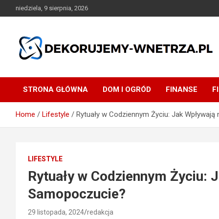
Skip
niedziela, 9 sierpnia, 2026
to
content
dekorujemy-wnetrza.pl
STRONA GŁÓWNA
DOM I OGRÓD
FINANSE
F
Home
Lifestyle
Rytuały w Codziennym Życiu: Jak Wpływaj
LIFESTYLE
Rytuały w Codziennym Życiu: 
Samopoczucie?
29 listopada, 2024
redakcja