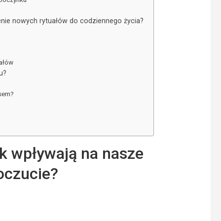
enie nowych rytuałów do codziennego życia?
uałów
u?
esem?
ak wpływają na nasze
czucie?