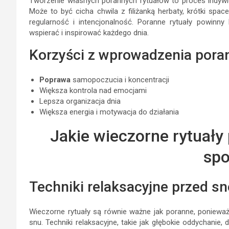
Tworzenie własnych porannych rytuałów to proces indywidu
Może to być cicha chwila z filiżanką herbaty, krótki spac
regularność i intencjonalność. Poranne rytuały powinn
wspierać i inspirować każdego dnia.
Korzyści z wprowadzenia pora
Poprawa
samopoczucia i koncentracji
Większa kontrola nad emocjami
Lepsza organizacja dnia
Większa energia i motywacja do działania
Jakie wieczorne rytuał
spo
Techniki relaksacyjne przed s
Wieczorne rytuały są równie ważne jak poranne, poniew
snu. Techniki relaksacyjne, takie jak głębokie oddychanie,