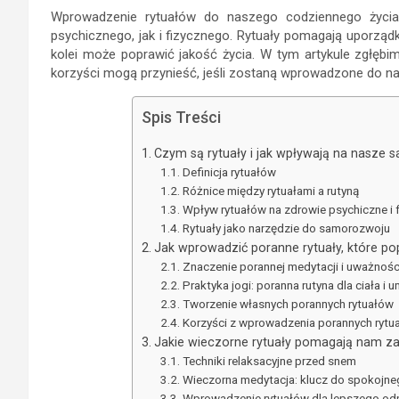
Wprowadzenie rytuałów do naszego codziennego życia
psychicznego, jak i fizycznego. Rytuały pomagają uporządk
kolei może poprawić jakość życia. W tym artykule zgłębimy,
korzyści mogą przynieść, jeśli zostaną wprowadzone do na
Spis Treści
Czym są rytuały i jak wpływają na nasze
Definicja rytuałów
Różnice między rytuałami a rutyną
Wpływ rytuałów na zdrowie psychiczne i 
Rytuały jako narzędzie do samorozwoju
Jak wprowadzić poranne rytuały, które po
Znaczenie porannej medytacji i uważnośc
Praktyka jogi: poranna rutyna dla ciała i 
Tworzenie własnych porannych rytuałów
Korzyści z wprowadzenia porannych rytu
Jakie wieczorne rytuały pomagają nam z
Techniki relaksacyjne przed snem
Wieczorna medytacja: klucz do spokojne
Wprowadzenie rytuałów dla lepszego o