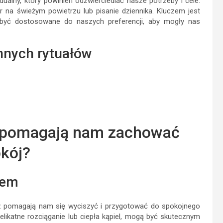
alny, który powinien odzwierciedlać nasze potrzeby i cele.
er na świeżym powietrzu lub pisanie dziennika. Kluczem jest
y być dostosowane do naszych preferencji, aby mogły nas
nnych rytuałów
y pomagają nam zachować
kój?
nem
aż pomagają nam się wyciszyć i przygotować do spokojnego
 delikatne rozciąganie lub ciepła kąpiel, mogą być skutecznym