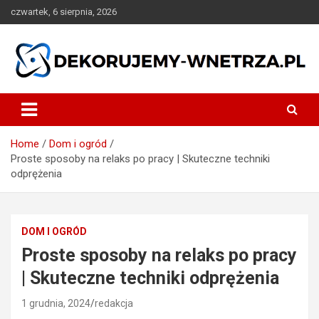
Skip
czwartek, 6 sierpnia, 2026
to
content
dekorujemy-wnetrza.pl
Home
Dom i ogród
Proste sposoby na relaks po pracy | Skuteczne techniki
odprężenia
DOM I OGRÓD
Proste sposoby na relaks po pracy
| Skuteczne techniki odprężenia
1 grudnia, 2024
redakcja