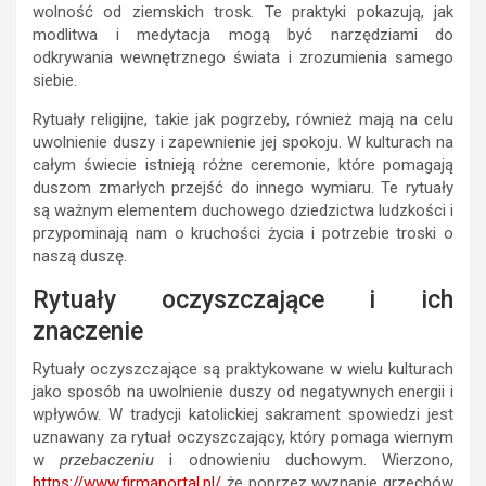
wolność od ziemskich trosk. Te praktyki pokazują, jak
modlitwa i medytacja mogą być narzędziami do
odkrywania wewnętrznego świata i zrozumienia samego
siebie.
Rytuały religijne, takie jak pogrzeby, również mają na celu
uwolnienie duszy i zapewnienie jej spokoju. W kulturach na
całym świecie istnieją różne ceremonie, które pomagają
duszom zmarłych przejść do innego wymiaru. Te rytuały
są ważnym elementem duchowego dziedzictwa ludzkości i
przypominają nam o kruchości życia i potrzebie troski o
naszą duszę.
Rytuały oczyszczające i ich
znaczenie
Rytuały oczyszczające są praktykowane w wielu kulturach
jako sposób na uwolnienie duszy od negatywnych energii i
wpływów. W tradycji katolickiej sakrament spowiedzi jest
uznawany za rytuał oczyszczający, który pomaga wiernym
w
przebaczeniu
i odnowieniu duchowym. Wierzono,
https://www.firmaportal.pl/
że poprzez wyznanie grzechów