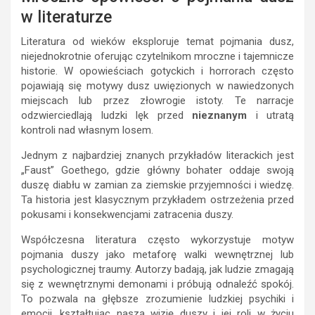
w literaturze
Literatura od wieków eksploruje temat pojmania dusz,
niejednokrotnie oferując czytelnikom mroczne i tajemnicze
historie. W opowieściach gotyckich i horrorach często
pojawiają się motywy dusz uwięzionych w nawiedzonych
miejscach lub przez złowrogie istoty. Te narracje
odzwierciedlają ludzki lęk przed
nieznanym
i utratą
kontroli nad własnym losem.
Jednym z najbardziej znanych przykładów literackich jest
„Faust” Goethego, gdzie główny bohater oddaje swoją
duszę diabłu w zamian za ziemskie przyjemności i wiedzę.
Ta historia jest klasycznym przykładem ostrzeżenia przed
pokusami i konsekwencjami zatracenia duszy.
Współczesna literatura często wykorzystuje motyw
pojmania duszy jako metaforę walki wewnętrznej lub
psychologicznej traumy. Autorzy badają, jak ludzie zmagają
się z wewnętrznymi demonami i próbują odnaleźć spokój.
To pozwala na głębsze zrozumienie ludzkiej psychiki i
emocji, kształtując naszą wizję duszy i jej roli w życiu