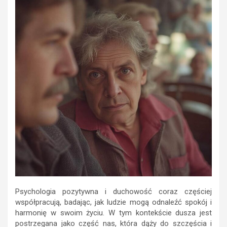
Psychologia pozytywna i duchowość coraz częściej
współpracują, badając, jak ludzie mogą odnaleźć spokój i
harmonię w swoim życiu. W tym kontekście dusza jest
postrzegana jako część nas, która dąży do szczęścia i