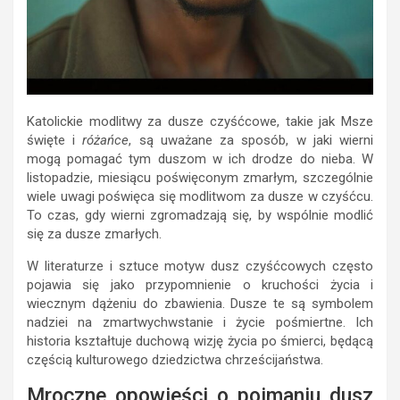
Katolickie modlitwy za dusze czyśćcowe, takie jak Msze
święte i
różańce
, są uważane za sposób, w jaki wierni
mogą pomagać tym duszom w ich drodze do nieba. W
listopadzie, miesiącu poświęconym zmarłym, szczególnie
wiele uwagi poświęca się modlitwom za dusze w czyśćcu.
To czas, gdy wierni zgromadzają się, by wspólnie modlić
się za dusze zmarłych.
W literaturze i sztuce motyw dusz czyśćcowych często
pojawia się jako przypomnienie o kruchości życia i
wiecznym dążeniu do zbawienia. Dusze te są symbolem
nadziei na zmartwychwstanie i życie pośmiertne. Ich
historia kształtuje duchową wizję życia po śmierci, będącą
częścią kulturowego dziedzictwa chrześcijaństwa.
Mroczne opowieści o pojmaniu dusz