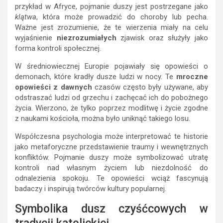
przykład w Afryce, pojmanie duszy jest postrzegane jako
klątwa
, która może prowadzić do choroby lub pecha.
Ważne jest zrozumienie, że te wierzenia miały na celu
wyjaśnienie
niezrozumiałych
zjawisk oraz służyły jako
forma kontroli społecznej.
W średniowiecznej Europie pojawiały się opowieści o
demonach, które kradły dusze ludzi w nocy. Te
mroczne
opowieści z dawnych
czasów często były używane, aby
odstraszać ludzi od grzechu i zachęcać ich do pobożnego
życia. Wierzono, że tylko poprzez modlitwę i życie zgodne
z naukami kościoła, można było uniknąć takiego losu.
Współczesna psychologia może interpretować te historie
jako metaforyczne przedstawienie traumy i wewnętrznych
konfliktów. Pojmanie duszy może symbolizować utratę
kontroli nad własnym życiem lub niezdolność do
odnalezienia spokoju. Te opowieści wciąż fascynują
badaczy i inspirują twórców kultury popularnej.
Symbolika dusz czyśćcowych w