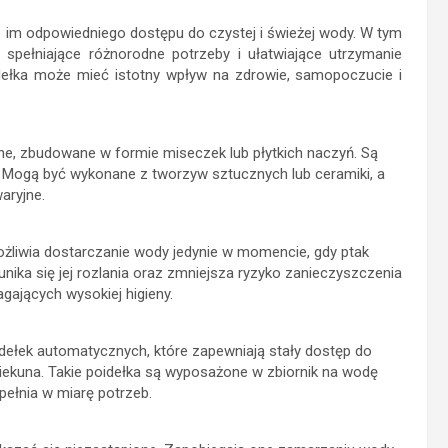
e im odpowiedniego dostępu do czystej i świeżej wody. W tym
 spełniające różnorodne potrzeby i ułatwiające utrzymanie
dełka może mieć istotny wpływ na zdrowie, samopoczucie i
ne, zbudowane w formie miseczek lub płytkich naczyń. Są
. Mogą być wykonane z tworzyw sztucznych lub ceramiki, a
aryjne.
ożliwia dostarczanie wody jedynie w momencie, gdy ptak
unika się jej rozlania oraz zmniejsza ryzyko zanieczyszczenia
ających wysokiej higieny.
dełek automatycznych, które zapewniają stały dostęp do
iekuna. Takie poidełka są wyposażone w zbiornik na wodę
pełnia w miarę potrzeb.