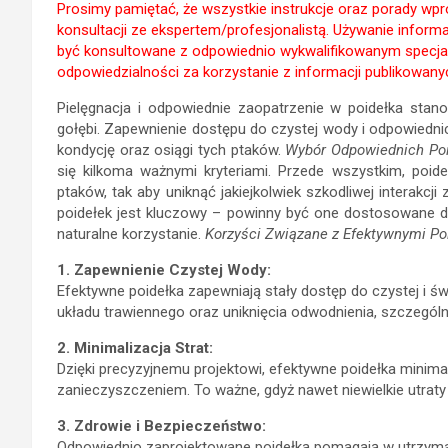
Prosimy pamiętać, że wszystkie instrukcje oraz porady wpr
konsultacji ze ekspertem/profesjonalistą. Używanie infor
być konsultowane z odpowiednio wykwalifikowanym specjal
odpowiedzialności za korzystanie z informacji publikowanyc
Pielęgnacja i odpowiednie zaopatrzenie w poidełka stan
gołębi. Zapewnienie dostępu do czystej wody i odpowiedn
kondycję oraz osiągi tych ptaków.
Wybór Odpowiednich Poi
się kilkoma ważnymi kryteriami. Przede wszystkim, poi
ptaków, tak aby uniknąć jakiejkolwiek szkodliwej interak
poidełek jest kluczowy – powinny być one dostosowane d
naturalne korzystanie.
Korzyści Związane z Efektywnymi Po
1. Zapewnienie Czystej Wody:
Efektywne poidełka zapewniają stały dostęp do czystej i 
układu trawiennego oraz uniknięcia odwodnienia, szczegó
2. Minimalizacja Strat:
Dzięki precyzyjnemu projektowi, efektywne poidełka minima
zanieczyszczeniem. To ważne, gdyż nawet niewielkie utra
3. Zdrowie i Bezpieczeństwo:
Odpowiednio zaprojektowane poidełka pomagają w utrzyman