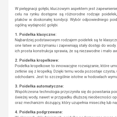
W pielęgnacji gołębi, kluczowym aspektem jest zapewnieni
celu na rynku dostępne są różnorodne rodzaje poidełek,
ptaków w doskonałej kondycji. Wybór odpowiedniego poi
ogólną wydajność gołębi.
1. Poidełka klasyczne:
Najbardziej podstawowym rodzajem poidełek są te klasycz
one łatwe w utrzymaniu i zapewniają stały dostęp do wody
ich prosta konstrukcja sprawia, że są niezawodne i mało aw
2. Poidełka kropelkowe:
Poidełka kropelkowe to innowacyjne rozwiązanie, które um
zetknie się z kropelką. Dzięki temu woda pozostaje czysta, 
odchodami. Jest to szczególnie istotne w hodowlach wymag
3. Poidełka automatyczne:
Współczesna technologia przyczyniła się do powstania poi
świeżej wody, nawet w przypadku dłuższej nieobecności op
oraz mechanizm dozujący, który uzupełnia miseczkę lub na
4. Poidełka podgrzewane: