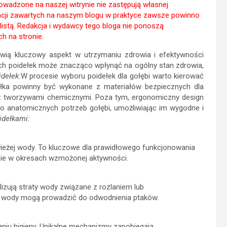
owadzone na naszej witrynie nie zastępują własnej
macji zawartych na naszym blogu w praktyce zawsze powinno
istą. Redakcja i wydawcy tego bloga nie ponoszą
h na stronie.
owią kluczowy aspekt w utrzymaniu zdrowia i efektywności
ich poidełek może znacząco wpłynąć na ogólny stan zdrowia,
dełek:
W procesie wyboru poidełek dla gołębi warto kierować
dełka powinny być wykonane z materiałów bezpiecznych dla
cji z tworzywami chemicznymi. Poza tym, ergonomiczny design
o anatomicznych potrzeb gołębi, umożliwiając im wygodne i
idełkami:
świeżej wody. To kluczowe dla prawidłowego funkcjonowania
lnie w okresach wzmożonej aktywności.
lizują straty wody związane z rozlaniem lub
ty wody mogą prowadzić do odwodnienia ptaków.
iu higieny. Unikalne mechanizmy zapobiegają