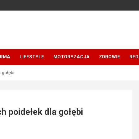
IRMA
LIFESTYLE
MOTORYZACJA
ZDROWIE
RED
 gołębi
h poidełek dla gołębi