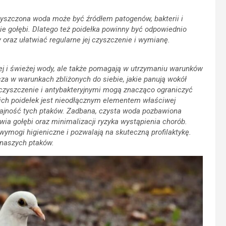
zyszczona woda może być źródłem patogenów, bakterii i
e gołębi. Dlatego też poidełka powinny być odpowiednio
oraz ułatwiać regularne jej czyszczenie i wymianę.
ej i świeżej wody, ale także pomagają w utrzymaniu warunków
cza w warunkach zbliżonych do siebie, jakie panują wokół
czyszczenie i antybakteryjnymi mogą znacząco ograniczyć
ch poidełek jest nieodłącznym elementem właściwej
ydajność tych ptaków. Zadbana, czysta woda pozbawiona
ia gołębi oraz minimalizacji ryzyka wystąpienia chorób.
ymogi higieniczne i pozwalają na skuteczną profilaktykę.
 naszych ptaków.