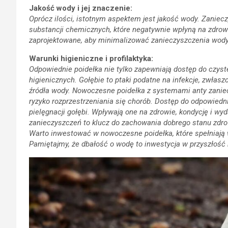
Jakość wody i jej znaczenie:
Oprócz ilości, istotnym aspektem jest jakość wody. Zaniec
substancji chemicznych, które negatywnie wpłyną na zdrowi
zaprojektowane, aby minimalizować zanieczyszczenia wody 
Warunki higieniczne i profilaktyka:
Odpowiednie poidełka nie tylko zapewniają dostęp do czyst
higienicznych. Gołębie to ptaki podatne na infekcje, zwłasz
źródła wody. Nowoczesne poidełka z systemami anty zanie
ryzyko rozprzestrzeniania się chorób.
Dostęp do odpowiedni
pielęgnacji gołębi. Wpływają one na zdrowie, kondycję i w
zanieczyszczeń to klucz do zachowania dobrego stanu zdrow
Warto inwestować w nowoczesne poidełka, które spełniają w
Pamiętajmy, że dbałość o wodę to inwestycja w przyszłość