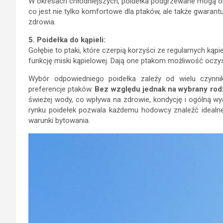
W okresach chłodniejszych, poidełka podgrzewane mogą ok
co jest nie tylko komfortowe dla ptaków, ale także gwarantu
zdrowia.
5. Poidełka do kąpieli:
Gołębie to ptaki, które czerpią korzyści ze regularnych kąpi
funkcję miski kąpielowej. Dają one ptakom możliwość oczys
Wybór odpowiedniego poidełka zależy od wielu czynnik
preferencje ptaków.
Bez względu jednak na wybrany rodz
świeżej wody, co wpływa na zdrowie, kondycję i ogólną w
rynku poidełek pozwala każdemu hodowcy znaleźć idealne
warunki bytowania.