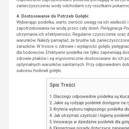
zanieczyszczeniu wody odchodami czy resztkami pokarmow
4. Dostosowanie do Potrzeb Gołębi:
Wybierając poidełka, warto zwrócić uwagę na ich wielkość 
zapotrzebowania na wodę przez cały dzień.
Pielęgnacja Po
utrzymania ich efektywności. Regularne czyszczenie oraz
warunków. Należy pamiętać, że brudne lub zanieczyszczone 
zarazków. W trosce o zdrowie i wydajność gołębi, pielęgna
dla hodowców. Efektywne poidełka nie tylko zapewniają dost
zdrowie ptaków i są ergonomicznie dostosowane do ich pot
optymalnych warunków sanitarnych. Przy odpowiednim dobo
sukcesu hodowli gołębi.
Spis Treści
Dlaczego odpowiednie poidełka są kluc
Jakie są rodzaje poidełek dostępne na r
Kryteria wyboru najlepszego poidełka dl
Jak utrzymać czystość i higienę poidełe
Innowacje w dziedzinie poidełek dla go
Ekspertowe porady dotyczące zapewnie