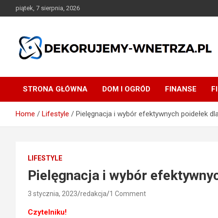
Skip
piątek, 7 sierpnia, 2026
to
content
dekorujemy-wnetrza.pl
STRONA GŁÓWNA
DOM I OGRÓD
FINANSE
F
Home
Lifestyle
Pielęgnacja i wybór efektywnych poidełek dla
LIFESTYLE
Pielęgnacja i wybór efektywnyc
3 stycznia, 2023
redakcja
1 Comment
Czytelniku!