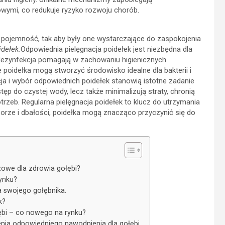
ymi, co redukuje ryzyko rozwoju chorób.
i pojemność, tak aby były one wystarczające do zaspokojenia
idełek:
Odpowiednia pielęgnacja poidełek jest niezbędna dla
 dezynfekcja pomagają w zachowaniu higienicznych
poidełka mogą stworzyć środowisko idealne dla bakterii i
cja i wybór odpowiednich poidełek stanowią istotne zadanie
ęp do czystej wody, lecz także minimalizują straty, chronią
rzeb. Regularna pielęgnacja poidełek to klucz do utrzymania
rze i dbałości, poidełka mogą znacząco przyczynić się do
zowe dla zdrowia gołębi?
ynku?
a swojego gołębnika.
k?
łębi – co nowego na rynku?
nia odpowiedniego nawodnienia dla gołębi