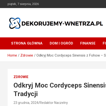
Skip
piątek, 7 sierpnia, 2026
to
content
dekorujemy-wnetrza.pl
STRONA GŁÓWNA
DOM I OGRÓD
FINANSE
F
Home
Zdrowie
Odkryj Moc Cordyceps Sinensis z Fohow – Sił
ZDROWIE
Odkryj Moc Cordyceps Sinensis
Tradycji
23 grudnia, 2024
Redaktor Naczelny