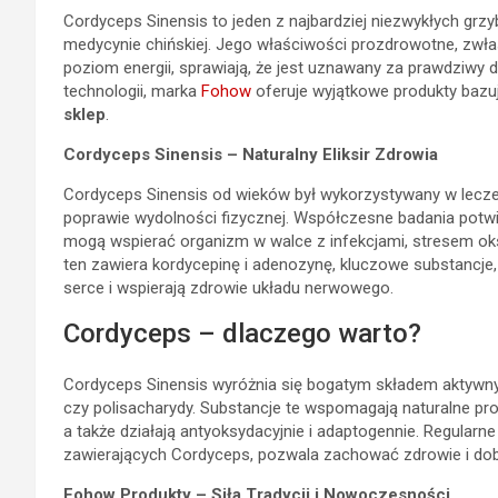
Cordyceps Sinensis to jeden z najbardziej niezwykłych grzy
medycynie chińskiej. Jego właściwości prozdrowotne, zwł
poziom energii, sprawiają, że jest uznawany za prawdziwy da
technologii, marka
Fohow
oferuje wyjątkowe produkty bazu
sklep
.
Cordyceps Sinensis – Naturalny Eliksir Zdrowia
Cordyceps Sinensis od wieków był wykorzystywany w lecze
poprawie wydolności fizycznej. Współczesne badania potw
mogą wspierać organizm w walce z infekcjami, stresem oks
ten zawiera kordycepinę i adenozynę, kluczowe substancje
serce i wspierają zdrowie układu nerwowego.
Cordyceps – dlaczego warto?
Cordyceps Sinensis wyróżnia się bogatym składem aktywnyc
czy polisacharydy. Substancje te wspomagają naturalne pr
a także działają antyoksydacyjnie i adaptogennie. Regularn
zawierających Cordyceps, pozwala zachować zdrowie i dobr
Fohow Produkty – Siła Tradycji i Nowoczesności