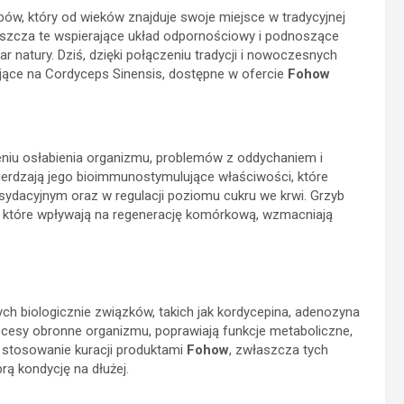
bów, który od wieków znajduje swoje miejsce w tradycyjnej
aszcza te wspierające układ odpornościowy i podnoszące
r natury. Dziś, dzięki połączeniu tradycji i nowoczesnych
jące na Cordyceps Sinensis, dostępne w ofercie
Fohow
niu osłabienia organizmu, problemów z oddychaniem i
ierdzają jego bioimmunostymulujące właściwości, które
ydacyjnym oraz w regulacji poziomu cukru we krwi. Grzyb
, które wpływają na regenerację komórkową, wzmacniają
h biologicznie związków, takich jak kordycepina, adenozyna
ocesy obronne organizmu, poprawiają funkcje metaboliczne,
e stosowanie kuracji produktami
Fohow
, zwłaszcza tych
ą kondycję na dłużej.