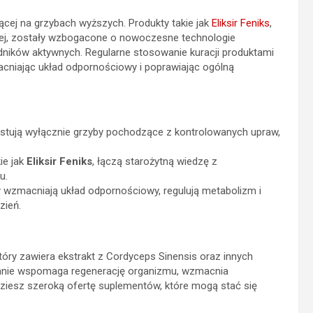
jącej na grzybach wyższych. Produkty takie jak
Eliksir Feniks
,
iej, zostały wzbogacone o nowoczesne technologie
dników aktywnych. Regularne stosowanie kuracji produktami
niając układ odpornościowy i poprawiając ogólną
tują wyłącznie grzyby pochodzące z kontrolowanych upraw,
ie jak
Eliksir Feniks
, łączą starożytną wiedzę z
u.
 wzmacniają układ odpornościowy, regulują metabolizm i
zień.
który zawiera ekstrakt z Cordyceps Sinensis oraz innych
wanie wspomaga regenerację organizmu, wzmacnia
ziesz szeroką ofertę suplementów, które mogą stać się