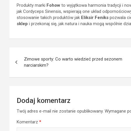
Produkty marki
Fohow
to wyjątkowa harmonia tradycji i n
jak Cordyceps Sinensis, wspierają one układ odpornościo
stosowanie takich produktów jak
Eliksir Feniks
pozwala ci
sklep
i przekonaj się, jak natura i nauka mogą wspólnie dz
Nawigacja
Zimowe sporty: Co warto wiedzieć przed sezonem
wpisu
narciarskim?
Dodaj komentarz
Twój adres e-mail nie zostanie opublikowany.
Wymagane po
Komentarz
*