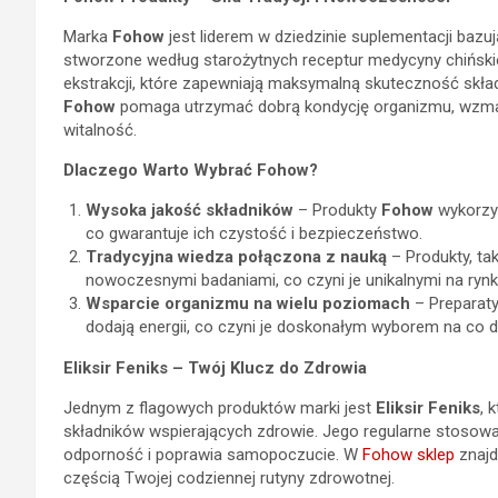
Marka
Fohow
jest liderem w dziedzinie suplementacji bazu
stworzone według starożytnych receptur medycyny chińsk
ekstrakcji, które zapewniają maksymalną skuteczność skła
Fohow
pomaga utrzymać dobrą kondycję organizmu, wzmac
witalność.
Dlaczego Warto Wybrać Fohow?
Wysoka jakość składników
– Produkty
Fohow
wykorzys
co gwarantuje ich czystość i bezpieczeństwo.
Tradycyjna wiedza połączona z nauką
– Produkty, tak
nowoczesnymi badaniami, co czyni je unikalnymi na rynk
Wsparcie organizmu na wielu poziomach
– Preparaty
dodają energii, co czyni je doskonałym wyborem na co d
Eliksir Feniks – Twój Klucz do Zdrowia
Jednym z flagowych produktów marki jest
Eliksir Feniks
, 
składników wspierających zdrowie. Jego regularne stoso
odporność i poprawia samopoczucie. W
Fohow sklep
znajd
częścią Twojej codziennej rutyny zdrowotnej.