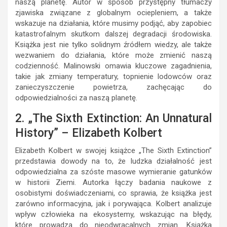
naszą planetę. Autor w sposób przystępny tłumaczy
zjawiska związane z globalnym ociepleniem, a także
wskazuje na działania, które musimy podjąć, aby zapobiec
katastrofalnym skutkom dalszej degradacji środowiska.
Książka jest nie tylko solidnym źródłem wiedzy, ale także
wezwaniem do działania, które może zmienić naszą
codzienność. Malinowski omawia kluczowe zagadnienia,
takie jak zmiany temperatury, topnienie lodowców oraz
zanieczyszczenie powietrza, zachęcając do
odpowiedzialności za naszą planetę.
2. „The Sixth Extinction: An Unnatural
History” – Elizabeth Kolbert
Elizabeth Kolbert w swojej książce „The Sixth Extinction”
przedstawia dowody na to, że ludzka działalność jest
odpowiedzialna za szóste masowe wymieranie gatunków
w historii Ziemi. Autorka łączy badania naukowe z
osobistymi doświadczeniami, co sprawia, że książka jest
zarówno informacyjna, jak i porywająca. Kolbert analizuje
wpływ człowieka na ekosystemy, wskazując na błędy,
które prowadzą do nieodwracalnych zmian. Książka