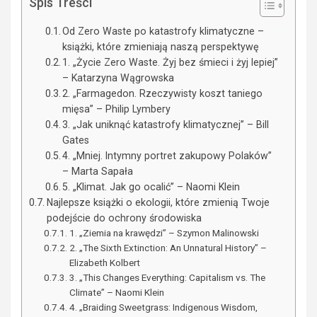
Spis Treści
Od Zero Waste po katastrofy klimatyczne –
książki, które zmieniają naszą perspektywę
1. „Życie Zero Waste. Żyj bez śmieci i żyj lepiej”
– Katarzyna Wągrowska
2. „Farmagedon. Rzeczywisty koszt taniego
mięsa” – Philip Lymbery
3. „Jak uniknąć katastrofy klimatycznej” – Bill
Gates
4. „Mniej. Intymny portret zakupowy Polaków”
– Marta Sapała
5. „Klimat. Jak go ocalić” – Naomi Klein
Najlepsze książki o ekologii, które zmienią Twoje
podejście do ochrony środowiska
1. „Ziemia na krawędzi” – Szymon Malinowski
2. „The Sixth Extinction: An Unnatural History” –
Elizabeth Kolbert
3. „This Changes Everything: Capitalism vs. The
Climate” – Naomi Klein
4. „Braiding Sweetgrass: Indigenous Wisdom,