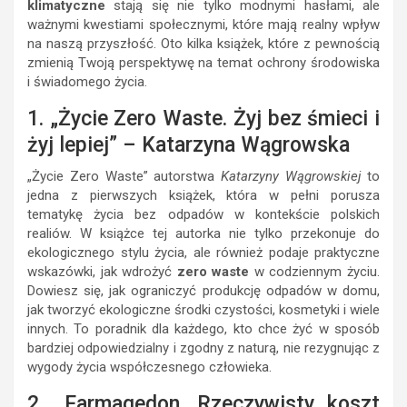
klimatyczne
stają się nie tylko modnymi hasłami, ale
ważnymi kwestiami społecznymi, które mają realny wpływ
na naszą przyszłość. Oto kilka książek, które z pewnością
zmienią Twoją perspektywę na temat ochrony środowiska
i świadomego życia.
1. „Życie Zero Waste. Żyj bez śmieci i
żyj lepiej” – Katarzyna Wągrowska
„Życie Zero Waste” autorstwa
Katarzyny Wągrowskiej
to
jedna z pierwszych książek, która w pełni porusza
tematykę życia bez odpadów w kontekście polskich
realiów. W książce tej autorka nie tylko przekonuje do
ekologicznego stylu życia, ale również podaje praktyczne
wskazówki, jak wdrożyć
zero waste
w codziennym życiu.
Dowiesz się, jak ograniczyć produkcję odpadów w domu,
jak tworzyć ekologiczne środki czystości, kosmetyki i wiele
innych. To poradnik dla każdego, kto chce żyć w sposób
bardziej odpowiedzialny i zgodny z naturą, nie rezygnując z
wygody życia współczesnego człowieka.
2. „Farmagedon. Rzeczywisty koszt