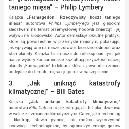
taniego mięsa” – Philip Lymbery
Książka
„Farmagedon. Rzeczywisty koszt taniego
mięsa”
autorstwa
Philipa Lymbery’ego
jest głębokim
śledztwem na temat przemysłowej hodowli zwierząt i jej
wpływu na środowisko. Autor demaskuje okrutne praktyki,
które są powszechne w przemyśle mięsnym, pokazując,
jak wpływają one na nasze zdrowie, bioróżnorodność oraz
stan planety. Książka ta zmusza do refleksji nad tym, jak
nasze wybory konsumenckie kształtują przyszłość naszej
planety. „Farmagedon” to lektura, która z pewnością zmieni
podejście do tematu mięsa i jego roli w naszej diecie.
3. „Jak uniknąć katastrofy
klimatycznej” – Bill Gates
Książka
„Jak uniknąć katastrofy klimatycznej”
autorstwa
Billa Gatesa
to przestroga, ale też plan działania
w walce ze zmianami klimatycznymi. Gates, jako technolog
i filantrop, stawia pytanie, jak można wykorzystać
innowacje technologiczne, by ograniczyć emisję gazów