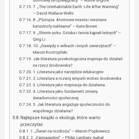
domowej EKOpielęgnacji” – Adina Grigore
7. „The Uninhabitable Earth: Life After Warming”
– David Wallace-Wells
8. „Plutopia. Atomowe miasta i nieznane
katastrofy nuklearne” – Kate Brown
9. „Shinrin-yoku. Sztuka i teoria kąpieli leśnych” –
Qing Li
10. „Gawędy o wilkach i innych zwierzętach” –
Marcin Kostrzyński
Jak literatura proekologiczna inspiruje do działań
na rzecz środowiska?
1. Literatura jako narzędzie edukacyjne
2. Literatura a rozwój empatii wobec środowiska
3. Literatura jako inspiracja do działania
4. Literatura jako fundament zmiany
świadomości społecznej
5. Jak literatura angażuje społeczności do
wspólnego działania?
Najlepsze książki o ekologii, które warto
przeczytać
1. „Świat na rozdrożu” – Marcin Popkiewicz
2. „Farmagedon” – Philip Lymbery, Isabel