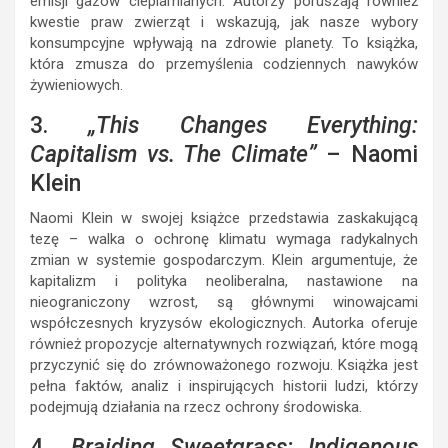
emisji gazów cieplarnianych. Autorzy poruszają również
kwestie praw zwierząt i wskazują, jak nasze wybory
konsumpcyjne wpływają na zdrowie planety. To książka,
która zmusza do przemyślenia codziennych nawyków
żywieniowych.
3.
„This Changes Everything:
Capitalism vs. The Climate”
– Naomi
Klein
Naomi Klein w swojej książce przedstawia zaskakującą
tezę – walka o ochronę klimatu wymaga radykalnych
zmian w systemie gospodarczym. Klein argumentuje, że
kapitalizm i polityka neoliberalna, nastawione na
nieograniczony wzrost, są głównymi winowajcami
współczesnych kryzysów ekologicznych. Autorka oferuje
również propozycje alternatywnych rozwiązań, które mogą
przyczynić się do zrównoważonego rozwoju. Książka jest
pełna faktów, analiz i inspirujących historii ludzi, którzy
podejmują działania na rzecz ochrony środowiska.
4.
„Braiding Sweetgrass: Indigenous