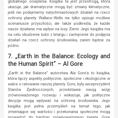
globalnego ocieplenia. Książka ta jest przestrogą, która
ukazuje, jak dramatyczne mogą być zmiany klimatyczne,
jeśli nie podejmiemy natychmiastowych działań na rzecz
ochrony planety. Wallace-Wells nie tylko opisuje możliwe
scenariusze przyszłości, ale także podkreśla, że każde
nasze działanie ma wpływ na losy Ziemi. Jego książka ma
na celu obudzenie ludzi z letargu i zachęcenie do podjęcia
działań na rzecz ochrony środowiska, zanim będzie za
późno.
7. „Earth in the Balance: Ecology and
the Human Spirit” – Al Gore
„Earth in the Balance” autorstwa Ala Gore’a to książka,
która łączy aspekty polityczne, społeczne i ekologiczne w
walce o ratowanie naszej planety. Gore, były wiceprezydent
Stanów Zjednoczonych, przedstawia swoją wizję
zrównoważonego rozwoju i wskazuje, jak polityczne
decyzje mogą wpływać na ochronę środowiska. Jego
książka jest pełna przemyśleń na temat tego, jak
zmieniające się wartości i przekonania społeczne mogą
prowadzić do bardziej zrównoważonego świata. Gore