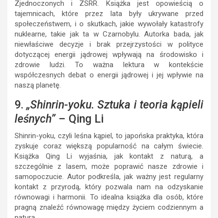
Zjednoczonych i ZSRR. Książka jest opowieścią o
tajemnicach, które przez lata były ukrywane przed
społeczeństwem, i o skutkach, jakie wywołały katastrofy
nuklearne, takie jak ta w Czarnobylu. Autorka bada, jak
niewłaściwe decyzje i brak przejrzystości w polityce
dotyczącej energii jądrowej wpływają na środowisko i
zdrowie ludzi. To ważna lektura w kontekście
współczesnych debat o energii jądrowej i jej wpływie na
naszą planetę.
9.
„Shinrin-yoku. Sztuka i teoria kąpieli
leśnych”
– Qing Li
Shinrin-yoku, czyli leśna kąpiel, to japońska praktyka, która
zyskuje coraz większą popularność na całym świecie.
Książka Qing Li wyjaśnia, jak kontakt z naturą, a
szczególnie z lasem, może poprawić nasze zdrowie i
samopoczucie. Autor podkreśla, jak ważny jest regularny
kontakt z przyrodą, który pozwala nam na odzyskanie
równowagi i harmonii. To idealna książka dla osób, które
pragną znaleźć równowagę między życiem codziennym a
naturą.