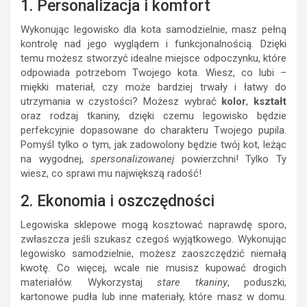
1. Personalizacja i komfort
Wykonując legowisko dla kota samodzielnie, masz pełną
kontrolę nad jego wyglądem i funkcjonalnością. Dzięki
temu możesz stworzyć idealne miejsce odpoczynku, które
odpowiada potrzebom Twojego kota. Wiesz, co lubi –
miękki materiał, czy może bardziej trwały i łatwy do
utrzymania w czystości? Możesz wybrać
kolor
,
kształt
oraz rodzaj tkaniny, dzięki czemu legowisko będzie
perfekcyjnie dopasowane do charakteru Twojego pupila.
Pomyśl tylko o tym, jak zadowolony będzie twój kot, leżąc
na wygodnej,
spersonalizowanej
powierzchni! Tylko Ty
wiesz, co sprawi mu największą radość!
2. Ekonomia i oszczędności
Legowiska sklepowe mogą kosztować naprawdę sporo,
zwłaszcza jeśli szukasz czegoś wyjątkowego. Wykonując
legowisko samodzielnie, możesz zaoszczędzić niemałą
kwotę. Co więcej, wcale nie musisz kupować drogich
materiałów. Wykorzystaj
stare tkaniny
, poduszki,
kartonowe pudła lub inne materiały, które masz w domu.