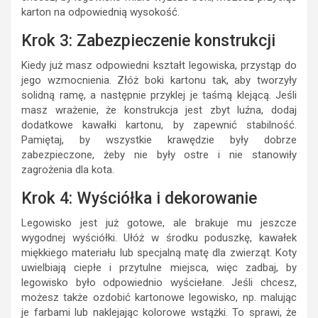
karton na odpowiednią wysokość.
Krok 3: Zabezpieczenie konstrukcji
Kiedy już masz odpowiedni kształt legowiska, przystąp do
jego wzmocnienia. Złóż boki kartonu tak, aby tworzyły
solidną ramę, a następnie przyklej je taśmą klejącą. Jeśli
masz wrażenie, że konstrukcja jest zbyt luźna, dodaj
dodatkowe kawałki kartonu, by zapewnić stabilność.
Pamiętaj, by wszystkie krawędzie były dobrze
zabezpieczone, żeby nie były ostre i nie stanowiły
zagrożenia dla kota.
Krok 4: Wyściółka i dekorowanie
Legowisko jest już gotowe, ale brakuje mu jeszcze
wygodnej wyściółki. Ułóż w środku poduszkę, kawałek
miękkiego materiału lub specjalną matę dla zwierząt. Koty
uwielbiają ciepłe i przytulne miejsca, więc zadbaj, by
legowisko było odpowiednio wyściełane. Jeśli chcesz,
możesz także ozdobić kartonowe legowisko, np. malując
je farbami lub naklejając kolorowe wstążki. To sprawi, że