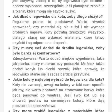
jest aktywny, zadbaj o to, by legowisko było solidne i
dobrze wykonane, szczególnie, jeśli planujesz zrobić je
z tkanin, które mogą się szybko zużyć.
Jak dbać o legowisko dla kota, żeby długo służyło?
Regularne pranie to podstawa! Warto również
sprawdzać, czy materiał się nie zużył i nie wymaga
drobnych napraw. Koty potrafią zniszczyć wszystko,
dlatego staraj się wybierać materiały, które łatwo
czyścić i są odporne na drapanie.
Czy muszę coś dodać do środka legowiska, żeby
było bardziej komfortowe?
Zdecydowanie! Warto dodać miękkie wypełnienie, takie
jak pianka, stary materac czy poduszki. Możesz także
dodać kocyk lub cienki ręcznik, które sprawią, że
legowisko stanie się jeszcze bardziej przytulne.
Jakie kolory najlepiej wybrać do legowiska dla kota?
Koty nie zwracają uwagi na kolory w taki sam sposób
jak my, ale warto postawić na stonowane barwy, które
będą pasować do wnętrza. Jeśli Twój kot lubi się
chować, postaw na ciemniejsze kolory, które dają
poczucie bezpieczeństwa.
Czy mogę zrobić legowisko z materiałów, które