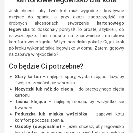
Jeśli chcesz, aby Twój kot miał wygodne i kreatywne
miejsce do spania, a przy okazji zaoszczędzić na
drobnych akcesoriach, stworzenie
kartonowego
legowiska
to doskonały pomysł! To proste, szybkie i, co
najważniejsze, tani sposób na zapewnienie futrzakowi
komfortowego kącika. W tym poradniku pokażę Ci, jak krok
po kroku wykonać takie legowisko w domu. Zatem, gotowy
na zabawę w rękodzieło?
Co będzie Ci potrzebne?
Stary karton
– najlepiej spory, wystarczająco duży, by
Twój kot zmieścił się w środku.
Nożyczki lub nóż do cięcia
– do precyzyjnego cięcia
kartonu.
Taśma klejąca
– najlepiej mocna, by wszystko się
trzymało.
Poduszka lub miękka wyściółka
– zapewni kotu
komfort podczas spania.
Ozdoby (opcjonalnie)
– jeżeli chcesz, aby legowisko
było bardziej estetyczne, możesz użyć farb, naklejek lub