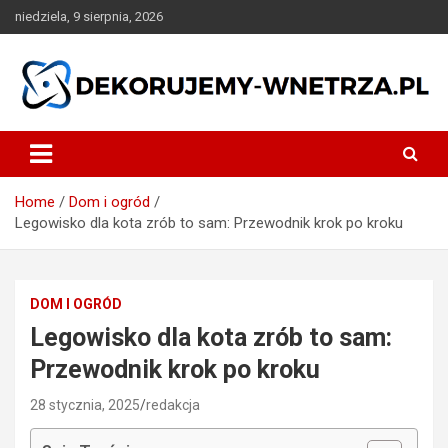
Skip
niedziela, 9 sierpnia, 2026
to
content
dekorujemy-wnetrza.pl
Home
Dom i ogród
Legowisko dla kota zrób to sam: Przewodnik krok po kroku
DOM I OGRÓD
Legowisko dla kota zrób to sam:
Przewodnik krok po kroku
28 stycznia, 2025
redakcja