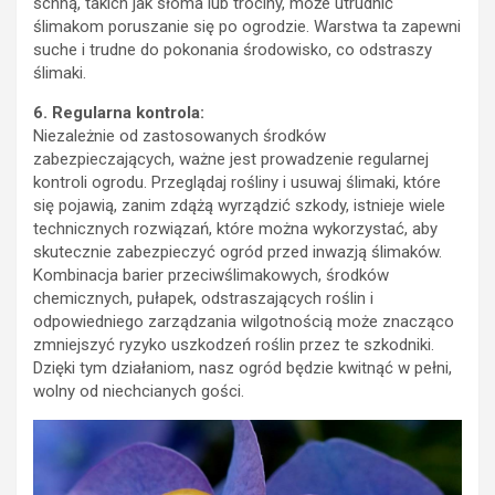
schną, takich jak słoma lub trociny, może utrudnić
ślimakom poruszanie się po ogrodzie. Warstwa ta zapewni
suche i trudne do pokonania środowisko, co odstraszy
ślimaki.
6. Regularna kontrola:
Niezależnie od zastosowanych środków
zabezpieczających, ważne jest prowadzenie regularnej
kontroli ogrodu. Przeglądaj rośliny i usuwaj ślimaki, które
się pojawią, zanim zdążą wyrządzić szkody, istnieje wiele
technicznych rozwiązań, które można wykorzystać, aby
skutecznie zabezpieczyć ogród przed inwazją ślimaków.
Kombinacja barier przeciwślimakowych, środków
chemicznych, pułapek, odstraszających roślin i
odpowiedniego zarządzania wilgotnością może znacząco
zmniejszyć ryzyko uszkodzeń roślin przez te szkodniki.
Dzięki tym działaniom, nasz ogród będzie kwitnąć w pełni,
wolny od niechcianych gości.