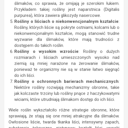
ślimaków, co sprawia, że omijają je szerokim łukiem.
Przykładem takiej rośliny jest naparstnica (Digitalis
purpurea), która zawiera glikozydy nasercowe.
Rośliny o liściach o niekonwencjonalnym kształcie
:
Rośliny, których liście są pokryte ostniami, kolcami lub o
niekonwencjonalnym kształcie, mogą stanowić trudne
wyzwanie dla ślimaków, które mają trudności z
dostępem do takich roślin.
Rośliny o wysokim wzroście
: Rośliny o dużych
rozmiarach i liściach umieszczonych wysoko nad
ziemią są mniej narażone na żerowanie ślimaków,
ponieważ te organizmy nie są w stanie łatwo sięgnąć
do ich liści.
Rośliny o ochronnych barierach mechanicznych
:
Niektóre rośliny rozwijają mechanizmy obronne, takie
jak kolczaste trzciny lub rośliny pnące z haczykowatymi
wiciami, które utrudniają ślimakom dostęp do ich liści.
Wiele roślin wykształciło różne strategie obronne, które
sprawiają, że stają się one mniej atrakcyjne dla ślimaków.
Owłosione liście, twarda tkanka liści, intensywny zapach,