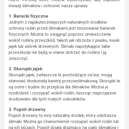
inwazji ślimaków i ochronić nasze uprawy.
1. Barierki fizyczne
Jednym z najskuteczniejszych naturalnych środków
ochrony roślin przed ślimakami jest stosowanie barierek
fizycznych. Można to osiągnąć poprzez umieszczenie
wokół rośliny przeszkód, takich jak obrzeża z piasku, łusek
jajek lub wiórek drzewnych. Ślimaki napotykające takie
przeszkody nie będą w stanie dotrzeć do rośliny i ją
zniszczyć.
2. Skorupki jajek
Skorupki jajek, zwłaszcza te pochodzące od kur, mogą
stanowić doskonałą barierę przeciwsłimakową. Skorupki te
są ostre i trudne do przejścia dla ślimaków. Można je
rozdrobnić i rozsypać wokół roślin, tworząc nieprzyjazne
środowisko dla tych małych szkodników.
3. Popiół drzewny
Popiół drzewny to inny naturalny środek, który odstrasza
ślimaki. Można go równomiernie rozsypać wokół roślin lub
na ich liściach. Popiół działa drażniąco na ciało ślimaków i