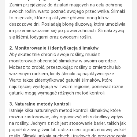
Zanim przejdziesz do działań mających na celu ochronę
swoich roślin, warto poznać swojego przeciwnika. Ślimaki
to mięczaki, które są aktywne głównie nocą lub w
deszczowe dni. Posiadają błonę śluzową, która umożliwia
im przemieszczanie się po powierzchniach. Ślimaki żywią
się liśćmi, łodygami oraz owocami roślin.
2. Monitorowanie i identyfikacja ślimaków
Aby skutecznie chronić swoje rośliny, musisz
monitorować obecność ślimaków w swoim ogrodzie.
Możesz to zrobić, przeszukując rośliny o zmierzchu lub
wczesnym rankiem, kiedy ślimaki są najaktywniejsze.
Warto także zidentyfikować gatunki ślimaków, które
najczęściej występują w Twoim regionie, ponieważ różne
gatunki mogą wymagać różnych metod kontroli.
3. Naturalne metody kontroli
Istnieje kilka naturalnych metod kontroli ślimaków, które
można zastosować, aby ograniczyć ich szkodliwy wpływ
na rośliny. Jednym z nich jest stosowanie barier, takich jak
popiół drzewny, żwir lub ostrza sieci ogrodzeniowej wokół
roślin. Ślimaki unikają suchych i trudnych do przekroczenia