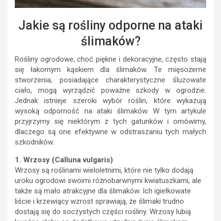
Jakie są rośliny odporne na ataki
ślimaków?
Rośliny ogrodowe, choć piękne i dekoracyjne, często stają
się łakomym kąskiem dla ślimaków. Te mięsożerne
stworzenia, posiadające charakterystyczne śluzowate
ciało, mogą wyrządzić poważne szkody w ogrodzie.
Jednak istnieje szeroki wybór roślin, które wykazują
wysoką odporność na ataki ślimaków. W tym artykule
przyjrzymy się niektórym z tych gatunków i omówimy,
dlaczego są one efektywne w odstraszaniu tych małych
szkodników.
1. Wrzosy (Calluna vulgaris)
Wrzosy są roślinami wieloletnimi, które nie tylko dodają
uroku ogrodowi swoimi różnobarwnymi kwiatuszkami, ale
także są mało atrakcyjne dla ślimaków. Ich igiełkowate
liście i krzewiący wzrost sprawiają, że ślimaki trudno
dostają się do soczystych części rośliny. Wrzosy lubią