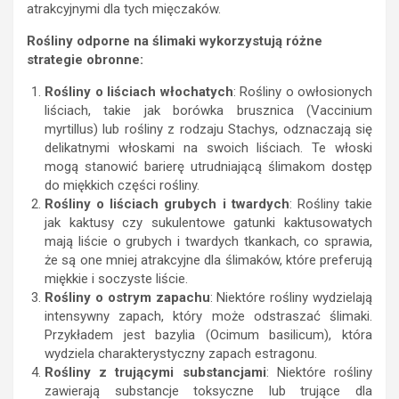
atrakcyjnymi dla tych mięczaków.
Rośliny odporne na ślimaki wykorzystują różne
strategie obronne:
Rośliny o liściach włochatych
: Rośliny o owłosionych
liściach, takie jak borówka brusznica (Vaccinium
myrtillus) lub rośliny z rodzaju Stachys, odznaczają się
delikatnymi włoskami na swoich liściach. Te włoski
mogą stanowić barierę utrudniającą ślimakom dostęp
do miękkich części rośliny.
Rośliny o liściach grubych i twardych
: Rośliny takie
jak kaktusy czy sukulentowe gatunki kaktusowatych
mają liście o grubych i twardych tkankach, co sprawia,
że są one mniej atrakcyjne dla ślimaków, które preferują
miękkie i soczyste liście.
Rośliny o ostrym zapachu
: Niektóre rośliny wydzielają
intensywny zapach, który może odstraszać ślimaki.
Przykładem jest bazylia (Ocimum basilicum), która
wydziela charakterystyczny zapach estragonu.
Rośliny z trującymi substancjami
: Niektóre rośliny
zawierają substancje toksyczne lub trujące dla