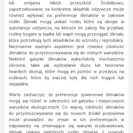
lub omijania takich przeszkód. Dodatkowo,
zapotrzebowanie na konkretne składniki odżywcze może
również wpływać na preferencje ślimaków w zakresie
roślin. Ślimaki mogą unikać roślin, które są ubogie w
substancje odżywcze, na których im zależy. Na przykład,
rośliny bogate w białka lub wapń mogą przyciągać ślimaki,
które potrzebują tych składników do wzrostu i reprodukcji.
Niezmiernie ważnym aspektem jest również zdolność
ślimaków do przystosowywania się do różnych warunków.
Niektóre gatunki ślimaków wykształciły mechanizmy
obronne, takie jak wydzielanie śluzu lub tworzenie
twardych skorup, które mogą im pomóc w przeżyciu na
roślinach, które by inaczej były dla nich trujące lub
niejadalne.
Warto zaznaczyć, że preferencje żywieniowe ślimaków
mogą się różnić w zależności od gatunku i miejscowych
warunków ekologicznych. Co więcej, zdolność ślimaków
do przystosowywania się do nowych źródeł pożywienia
może prowadzić do zmian w ich preferencjach w
odpowiedzi na zmieniające się warunki środowiskowe,
ślimaki unikają niektórych roślin głównie z powodu