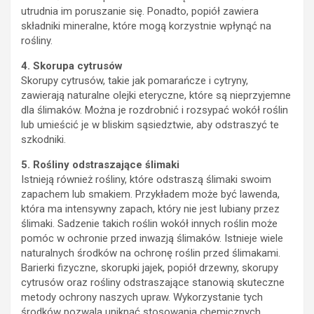
utrudnia im poruszanie się. Ponadto, popiół zawiera
składniki mineralne, które mogą korzystnie wpłynąć na
rośliny.
4. Skorupa cytrusów
Skorupy cytrusów, takie jak pomarańcze i cytryny,
zawierają naturalne olejki eteryczne, które są nieprzyjemne
dla ślimaków. Można je rozdrobnić i rozsypać wokół roślin
lub umieścić je w bliskim sąsiedztwie, aby odstraszyć te
szkodniki.
5. Rośliny odstraszające ślimaki
Istnieją również rośliny, które odstraszą ślimaki swoim
zapachem lub smakiem. Przykładem może być lawenda,
która ma intensywny zapach, który nie jest lubiany przez
ślimaki. Sadzenie takich roślin wokół innych roślin może
pomóc w ochronie przed inwazją ślimaków. Istnieje wiele
naturalnych środków na ochronę roślin przed ślimakami.
Barierki fizyczne, skorupki jajek, popiół drzewny, skorupy
cytrusów oraz rośliny odstraszające stanowią skuteczne
metody ochrony naszych upraw. Wykorzystanie tych
środków pozwala uniknąć stosowania chemicznych