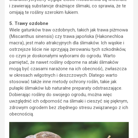
i zawierają substancje drażniące ślimaki, co sprawia, że te
omijają te rośliny szerokim łukiem.
5. Trawy ozdobne
Wiele gatunków traw ozdobnych, takich jak trawa piżmowa
(Miscanthus sinensis) czy trawa japońska (Hakonechloa
macra), jest mało atrakcyjnych dla ślimaków. Ich wąskie i
ostrzejsze liście nie sprzyjają żerowaniu tych szkodników,
co czyni je doskonałymi wyborami do ogrodu. Warto
pamiętać, że nawet rośliny odporne na ataki ślimaków
mogą być czasami narażone na ich obecność, zwłaszcza
w okresach wilgotnych i deszczowych. Dlatego warto
stosować także inne metody ochrony roślin, takie jak
pułapki ślimaków lub naturalne preparaty odstraszające.
Dobierając rośliny do swojego ogrodu, można więc
uwzględnić ich odporność na ślimaki i cieszyć się pięknym,
zdrowym ogrodem bez zbędnego stresu związanego z ich
obecnością.