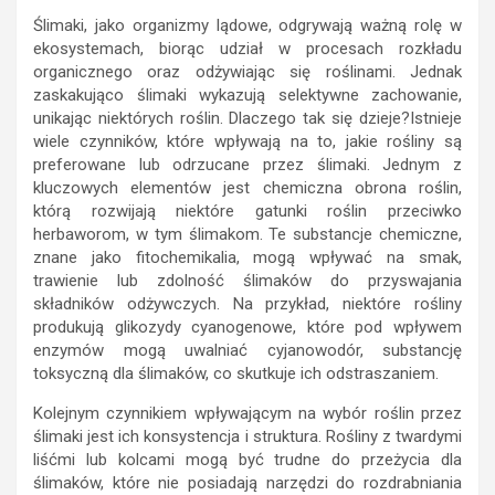
Ślimaki, jako organizmy lądowe, odgrywają ważną rolę w
ekosystemach, biorąc udział w procesach rozkładu
organicznego oraz odżywiając się roślinami. Jednak
zaskakująco ślimaki wykazują selektywne zachowanie,
unikając niektórych roślin. Dlaczego tak się dzieje?Istnieje
wiele czynników, które wpływają na to, jakie rośliny są
preferowane lub odrzucane przez ślimaki. Jednym z
kluczowych elementów jest chemiczna obrona roślin,
którą rozwijają niektóre gatunki roślin przeciwko
herbaworom, w tym ślimakom. Te substancje chemiczne,
znane jako fitochemikalia, mogą wpływać na smak,
trawienie lub zdolność ślimaków do przyswajania
składników odżywczych. Na przykład, niektóre rośliny
produkują glikozydy cyanogenowe, które pod wpływem
enzymów mogą uwalniać cyjanowodór, substancję
toksyczną dla ślimaków, co skutkuje ich odstraszaniem.
Kolejnym czynnikiem wpływającym na wybór roślin przez
ślimaki jest ich konsystencja i struktura. Rośliny z twardymi
liśćmi lub kolcami mogą być trudne do przeżycia dla
ślimaków, które nie posiadają narzędzi do rozdrabniania