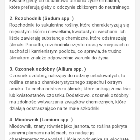
kwaśne gleby, co dodatkowo utrudnia życie ślimakom,
które preferują gleby o odczynie zbliżonym do neutralnego.
2. Rozchodnik (Sedum spp. )
Rozchodniki to sukulentne rośliny, które charakteryzują się
mięsistymi liśćmi i niewielkimi, kwiatastymi wiechami. Ich
liście zawierają substancje chemiczne, które odstraszają
ślimaki. Ponadto, rozchodniki często rosną w miejscach o
suchości i kamienistym podłożu, co sprawia, że trudno
ślimakom znaleźć odpowiednie warunki do życia.
3. Czosnek ozdobny (Allium spp. )
Czosnek ozdobny, należący do rodziny cebulowatych, to
roślina znana z charakterystycznego zapachu i ostrym
smaku. Ta cecha odstrasza ślimaki, które unikają żucia liści
lub kwiatostanów czosnku. Dodatkowo, czosnek ozdobny
ma zdolność wytwarzania związków chemicznych, które
działają odstraszająco na te małe szkodniki.
4. Miodownik (Lamium spp. )
Miodownik, znany również jako jasnota, to roślina pokryta
jasnymi plamami na liściach, co nadaje jej
charakterystyczny wygląd. Liście miodownika są włochate