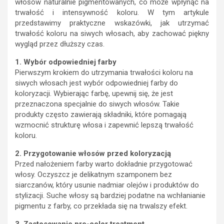
włosów naturalnie pigmentowanych, co może wpłynąć na
trwałość i intensywność koloru. W tym artykule
przedstawimy praktyczne wskazówki, jak utrzymać
trwałość koloru na siwych włosach, aby zachować piękny
wygląd przez dłuższy czas.
1. Wybór odpowiedniej farby
Pierwszym krokiem do utrzymania trwałości koloru na
siwych włosach jest wybór odpowiedniej farby do
koloryzacji. Wybierając farbę, upewnij się, że jest
przeznaczona specjalnie do siwych włosów. Takie
produkty często zawierają składniki, które pomagają
wzmocnić strukturę włosa i zapewnić lepszą trwałość
koloru.
2. Przygotowanie włosów przed koloryzacją
Przed nałożeniem farby warto dokładnie przygotować
włosy. Oczyszcz je delikatnym szamponem bez
siarczanów, który usunie nadmiar olejów i produktów do
stylizacji. Suche włosy są bardziej podatne na wchłanianie
pigmentu z farby, co przekłada się na trwalszy efekt.
3. Zastosowanie pre-color treatment