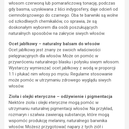
włosom czerwoną lub pomarańczową tonację, podczas
gdy basma, uzyskiwana z liści indygosfery, daje odcień od
ciemnobrązowego do czarnego. Oba te barwniki są wolne
od szkodliwych chemikaliów, co sprawia, że są
doskonałym wyborem dla osób poszukujących
naturalnych sposobów na zakrycie siwych włosów.
Ocet jabłkowy – naturalny balsam do włosów
Ocet jabłkowy jest znany ze swoich właściwości
pielęgnacyjnych dla włosów. Może on pomóc w
przywróceniu naturalnego blasku i połysku siwym włosom.
Wystarczy wymieszać ocet jabłkowy z wodą w proporcji
1:1 i płukać nim włosy po myciu. Regularne stosowanie
może pomóc w utrzymaniu zdrowego wyglądu siwych
włosów.
Zioła i olejki eteryczne – odżywienie i pigmentacja
Niektóre zioła i olejki eteryczne mogą pomóc w
utrzymaniu naturalnej pigmentacji włosów. Na przykład,
rozmaryn i szałwia zawierają substancje, które mogą
wspomóc produkcję melaniny, naturalnego barwnika
włosów. Możesz przygotować napary z tych ziół i