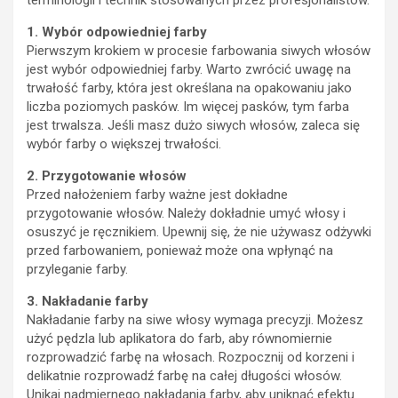
terminologii i technik stosowanych przez profesjonalistów.
1. Wybór odpowiedniej farby
Pierwszym krokiem w procesie farbowania siwych włosów
jest wybór odpowiedniej farby. Warto zwrócić uwagę na
trwałość farby, która jest określana na opakowaniu jako
liczba poziomych pasków. Im więcej pasków, tym farba
jest trwalsza. Jeśli masz dużo siwych włosów, zaleca się
wybór farby o większej trwałości.
2. Przygotowanie włosów
Przed nałożeniem farby ważne jest dokładne
przygotowanie włosów. Należy dokładnie umyć włosy i
osuszyć je ręcznikiem. Upewnij się, że nie używasz odżywki
przed farbowaniem, ponieważ może ona wpłynąć na
przyleganie farby.
3. Nakładanie farby
Nakładanie farby na siwe włosy wymaga precyzji. Możesz
użyć pędzla lub aplikatora do farb, aby równomiernie
rozprowadzić farbę na włosach. Rozpocznij od korzeni i
delikatnie rozprowadź farbę na całej długości włosów.
Unikaj nadmiernego nakładania farby, aby uniknąć efektu