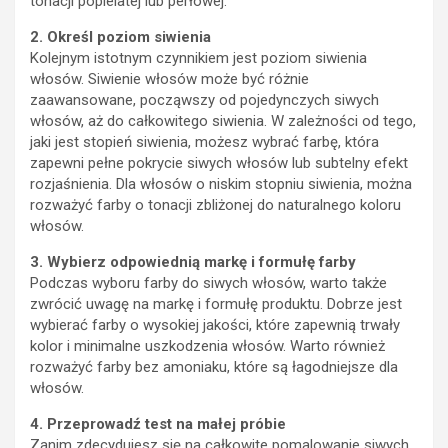
tonacji popielatej lub perłowej.
2. Określ poziom siwienia
Kolejnym istotnym czynnikiem jest poziom siwienia
włosów. Siwienie włosów może być różnie
zaawansowane, począwszy od pojedynczych siwych
włosów, aż do całkowitego siwienia. W zależności od tego,
jaki jest stopień siwienia, możesz wybrać farbę, która
zapewni pełne pokrycie siwych włosów lub subtelny efekt
rozjaśnienia. Dla włosów o niskim stopniu siwienia, można
rozważyć farby o tonacji zbliżonej do naturalnego koloru
włosów.
3. Wybierz odpowiednią markę i formułę farby
Podczas wyboru farby do siwych włosów, warto także
zwrócić uwagę na markę i formułę produktu. Dobrze jest
wybierać farby o wysokiej jakości, które zapewnią trwały
kolor i minimalne uszkodzenia włosów. Warto również
rozważyć farby bez amoniaku, które są łagodniejsze dla
włosów.
4. Przeprowadź test na małej próbie
Zanim zdecydujesz się na całkowite pomalowanie siwych