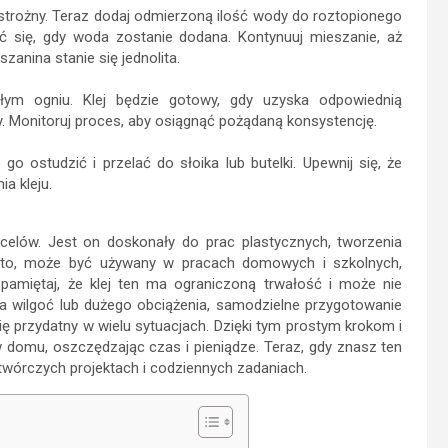
strożny. Teraz dodaj odmierzoną ilość wody do roztopionego
ać się, gdy woda zostanie dodana. Kontynuuj mieszanie, aż
zanina stanie się jednolita.
m ogniu. Klej będzie gotowy, gdy uzyska odpowiednią
zy. Monitoruj proces, aby osiągnąć pożądaną konsystencję.
go ostudzić i przelać do słoika lub butelki. Upewnij się, że
a kleju.
celów. Jest on doskonały do prac plastycznych, tworzenia
dto, może być używany w pracach domowych i szkolnych,
pamiętaj, że klej ten ma ograniczoną trwałość i może nie
wilgoć lub dużego obciążenia, samodzielne przygotowanie
ię przydatny w wielu sytuacjach. Dzięki tym prostym krokom i
omu, oszczędzając czas i pieniądze. Teraz, gdy znasz ten
wórczych projektach i codziennych zadaniach.