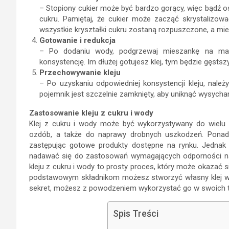
– Stopiony cukier może być bardzo gorący, więc bądź o
cukru. Pamiętaj, że cukier może zacząć skrystalizow
wszystkie kryształki cukru zostaną rozpuszczone, a mies
Gotowanie i redukcja
– Po dodaniu wody, podgrzewaj mieszankę na mały
konsystencję. Im dłużej gotujesz klej, tym będzie gęsts
Przechowywanie kleju
– Po uzyskaniu odpowiedniej konsystencji kleju, należy 
pojemnik jest szczelnie zamknięty, aby uniknąć wysychani
Zastosowanie kleju z cukru i wody
Klej z cukru i wody może być wykorzystywany do wielu 
ozdób, a także do naprawy drobnych uszkodzeń. Pona
zastępując gotowe produkty dostępne na rynku. Jednak 
nadawać się do zastosowań wymagających odporności na 
kleju z cukru i wody to prosty proces, który może okazać s
podstawowym składnikom możesz stworzyć własny klej w d
sekret, możesz z powodzeniem wykorzystać go w swoich t
Spis Treści