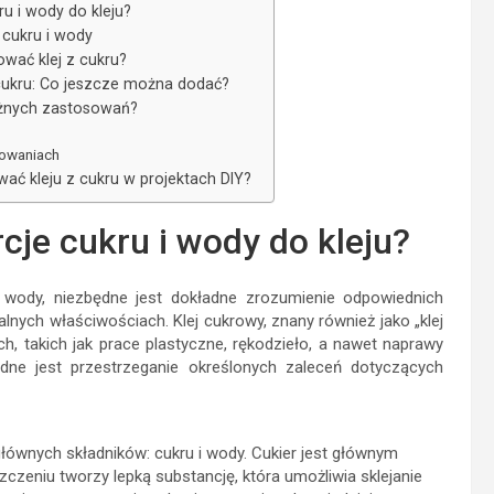
ru i wody do kleju?
 cukru i wody
wać klej z cukru?
 cukru: Co jeszcze można dodać?
różnych zastosowań?
sowaniach
ywać kleju z cukru w projektach DIY?
cje cukru i wody do kleju?
i wody, niezbędne jest dokładne zrozumienie odpowiednich
lnych właściwościach. Klej cukrowy, znany również jako „klej
h, takich jak prace plastyczne, rękodzieło, a nawet naprawy
ne jest przestrzeganie określonych zaleceń dotyczących
łównych składników: cukru i wody. Cukier jest głównym
zczeniu tworzy lepką substancję, która umożliwia sklejanie