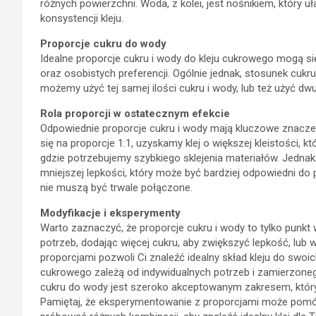
różnych powierzchni. Woda, z kolei, jest nośnikiem, który 
konsystencji kleju.
Proporcje cukru do wody
Idealne proporcje cukru i wody do kleju cukrowego mogą s
oraz osobistych preferencji. Ogólnie jednak, stosunek cukr
możemy użyć tej samej ilości cukru i wody, lub też użyć dwu
Rola proporcji w ostatecznym efekcie
Odpowiednie proporcje cukru i wody mają kluczowe znaczen
się na proporcje 1:1, uzyskamy klej o większej kleistości, kt
gdzie potrzebujemy szybkiego sklejenia materiałów. Jednakż
mniejszej lepkości, który może być bardziej odpowiedni do 
nie muszą być trwale połączone.
Modyfikacje i eksperymenty
Warto zaznaczyć, że proporcje cukru i wody to tylko punk
potrzeb, dodając więcej cukru, aby zwiększyć lepkość, lub
proporcjami pozwoli Ci znaleźć idealny skład kleju do swoic
cukrowego zależą od indywidualnych potrzeb i zamierzonego
cukru do wody jest szeroko akceptowanym zakresem, który 
Pamiętaj, że eksperymentowanie z proporcjami może pomóc