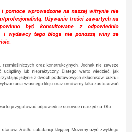
e i pomoce wprowadzone na naszej witrynie nie
m/profesjonalistą. Używanie treści zawartych na
owinno być konsultowane z odpowiednio
a i wydawcy tego bloga nie ponoszą winy ze
isie.
h, rzemieślniczych oraz konstrukcyjnych. Jednak nie zawsze
iążliwy lub niepraktyczny. Dlatego warto wiedzieć, jak
zystając jedynie z dwóch podstawowych składników: cukru i
 wytwarzania własnego kleju oraz omówimy kilka zastosowań
 warto przygotować odpowiednie surowce i narzędzia. Oto
ry stanowi źródło substancji klejącej. Możemy użyć zwykłego