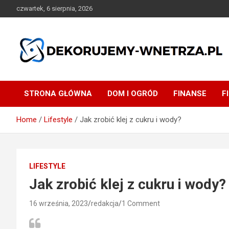
Skip
czwartek, 6 sierpnia, 2026
to
content
dekorujemy-wnetrza.pl
STRONA GŁÓWNA
DOM I OGRÓD
FINANSE
F
Home
Lifestyle
Jak zrobić klej z cukru i wody?
LIFESTYLE
Jak zrobić klej z cukru i wody?
16 września, 2023
redakcja
1 Comment