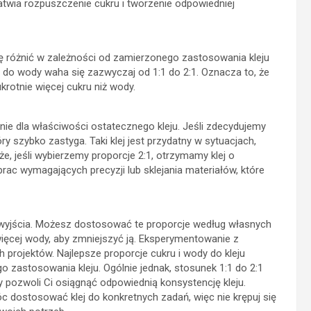
ułatwia rozpuszczenie cukru i tworzenie odpowiedniej
ię różnić w zależności od zamierzonego zastosowania kleju
u do wody waha się zazwyczaj od 1:1 do 2:1. Oznacza to, że
krotnie więcej cukru niż wody.
ie dla właściwości ostatecznego kleju. Jeśli zdecydujemy
óry szybko zastyga. Taki klej jest przydatny w sytuacjach,
e, jeśli wybierzemy proporcje 2:1, otrzymamy klej o
prac wymagających precyzji lub sklejania materiałów, które
t wyjścia. Możesz dostosować te proporcje według własnych
 więcej wody, aby zmniejszyć ją. Eksperymentowanie z
h projektów. Najlepsze proporcje cukru i wody do kleju
 zastosowania kleju. Ogólnie jednak, stosunek 1:1 do 2:1
pozwoli Ci osiągnąć odpowiednią konsystencję kleju.
 dostosować klej do konkretnych zadań, więc nie krępuj się