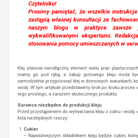
Czytelniku!
Prosimy pamiętać, że wszelkie instrukcj
zastąpią własnej konsultacji ze fachowce
naszym blogu w praktyce zawsze p
wykwalifikowanymi ekspertami. Redakcj
stosowania pomocy umieszczanych w serw
Klej stanowi nieodłączny element wielu prac plastycznyc
mamy go pod ręką, a zakup gotowego kleju może być uc
samodzielnie przygotować klej w domowych warunkach, kor
wody. W tym artykule przedstawimy krok po kroku proces
tego prostego, a zarazem skutecznego produktu.
Surowce niezbędne do produkcji kleju
Przed przystąpieniem do wytwarzania kleju z cukru i wody,
lista niezbędnych rzeczy:
Cukier
– Najważniejszym składnikiem kleju będzie cukier, któ