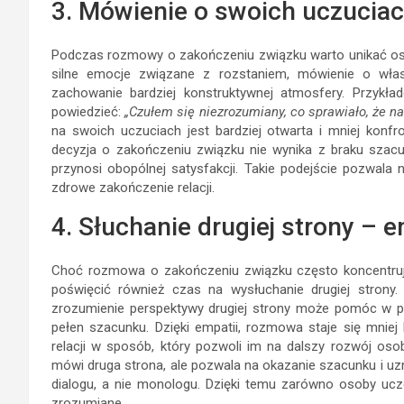
3. Mówienie o swoich uczuciac
Podczas rozmowy o zakończeniu związku warto unikać osk
silne emocje związane z rozstaniem, mówienie o wła
zachowanie bardziej konstruktywnej atmosfery. Przykł
powiedzieć:
„Czułem się niezrozumiany, co sprawiało, że na
na swoich uczuciach jest bardziej otwarta i mniej konf
decyzja o zakończeniu związku nie wynika z braku szacunk
przynosi obopólnej satysfakcji. Takie podejście pozwala
zdrowe zakończenie relacji.
4. Słuchanie drugiej strony – 
Choć rozmowa o zakończeniu związku często koncentruje 
poświęcić również czas na wysłuchanie drugiej strony.
zrozumienie perspektywy drugiej strony może pomóc w prz
pełen szacunku. Dzięki empatii, rozmowa staje się mniej
relacji w sposób, który pozwoli im na dalszy rozwój oso
mówi druga strona, ale pozwala na okazanie szacunku i uzn
dialogu, a nie monologu. Dzięki temu zarówno osoby ucz
zrozumiane.