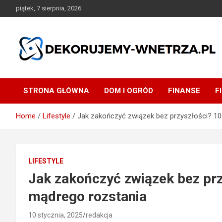
Skip
piątek, 7 sierpnia, 2026
to
content
dekorujemy-wnetrza.pl
STRONA GŁÓWNA
DOM I OGRÓD
FINANSE
F
Home
Lifestyle
Jak zakończyć związek bez przyszłości? 1
LIFESTYLE
Jak zakończyć związek bez pr
mądrego rozstania
10 stycznia, 2025
redakcja