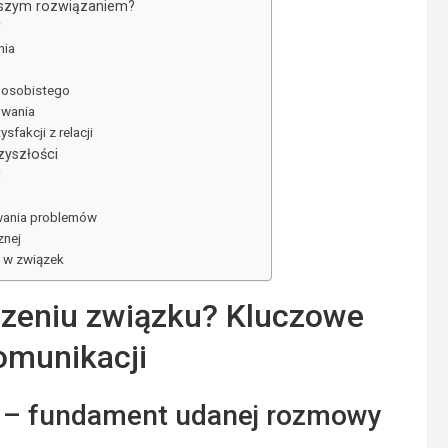
epszym rozwiązaniem?
i
nia
 osobistego
owania
sfakcji z relacji
zyszłości
i
zywania problemów
znej
 w związek
zeniu związku? Kluczowe
omunikacji
e – fundament udanej rozmowy