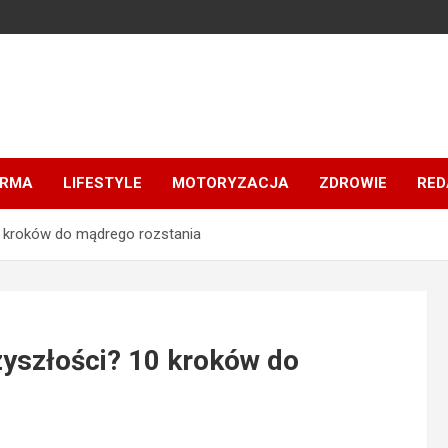
IRMA
LIFESTYLE
MOTORYZACJA
ZDROWIE
RED
0 kroków do mądrego rozstania
zyszłości? 10 kroków do