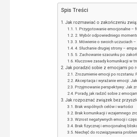
Spis Treści
Jak rozmawiać o zakończeniu zwią
1. Przygotowanie emocjonalne – 
2. Wybór odpowiedniego momentu 
3. Mówienie o swoich uczuciach –
4. Słuchanie drugiej strony – empa
5. Zachowanie szacunku po zako
Kluczowe zasady komunikacji w t
Jak poradzić sobie z emocjami po r
Zrozumienie emocji po rozstaniu: 
Akceptacja i wyrażanie emocji: J
Przyjmowanie perspektywy: Jak zr
Porady, jak radzić sobie z emocjam
Jak rozpoznać związek bez przyszł
Brak wspólnych celów i wartości
Brak komunikacji i wzajemnego zr
Wzrost negatywnych emocji i częst
Brak fizycznej i emocjonalnej blisk
Niechęć do rozwiązywania proble