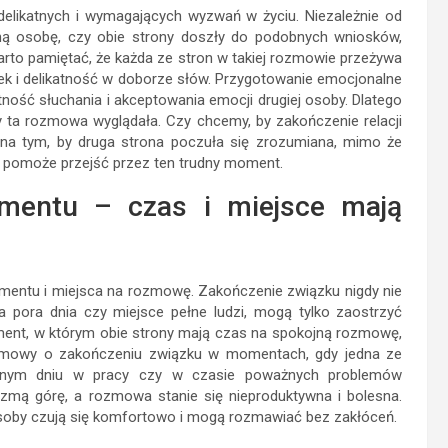
elikatnych i wymagających wyzwań w życiu. Niezależnie od
dną osobę, czy obie strony doszły do podobnych wniosków,
rto pamiętać, że każda ze stron w takiej rozmowie przeżywa
ek i delikatność w doborze słów. Przygotowanie emocjonalne
tność słuchania i akceptowania emocji drugiej osoby. Dlatego
 ta rozmowa wyglądała. Czy chcemy, by zakończenie relacji
 na tym, by druga strona poczuła się zrozumiana, mimo że
i pomoże przejść przez ten trudny moment.
mentu – czas i miejsce mają
ntu i miejsca na rozmowę. Zakończenie związku nigdy nie
ia pora dnia czy miejsce pełne ludzi, mogą tylko zaostrzyć
ment, w którym obie strony mają czas na spokojną rozmowę,
 rozmowy o zakończeniu związku w momentach, gdy jedna ze
trudnym dniu w pracy czy w czasie poważnych problemów
zmą górę, a rozmowa stanie się nieproduktywna i bolesna.
 osoby czują się komfortowo i mogą rozmawiać bez zakłóceń.