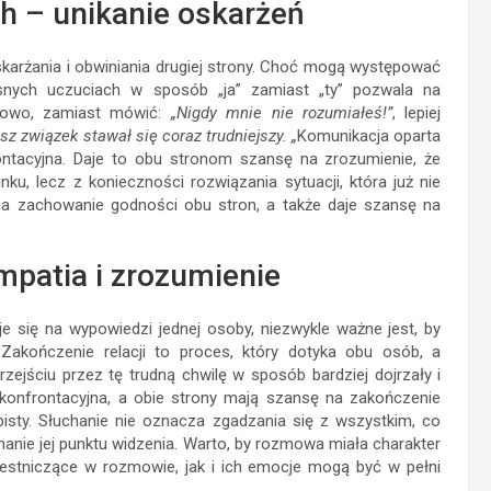
h – unikanie oskarżeń
arżania i obwiniania drugiej strony. Choć mogą występować
snych uczuciach w sposób „ja” zamiast „ty” pozwala na
adowo, zamiast mówić:
„Nigdy mnie nie rozumiałeś!”
, lepiej
sz związek stawał się coraz trudniejszy. „
Komunikacja oparta
rontacyjna. Daje to obu stronom szansę na zrozumienie, że
u, lecz z konieczności rozwiązania sytuacji, która już nie
 na zachowanie godności obu stron, a także daje szansę na
empatia i zrozumienie
się na wypowiedzi jednej osoby, niezwykle ważne jest, by
 Zakończenie relacji to proces, który dotyka obu osób, a
ejściu przez tę trudną chwilę w sposób bardziej dojrzały i
 konfrontacyjna, a obie strony mają szansę na zakończenie
bisty. Słuchanie nie oznacza zgadzania się z wszystkim, co
anie jej punktu widzenia. Warto, by rozmowa miała charakter
estniczące w rozmowie, jak i ich emocje mogą być w pełni