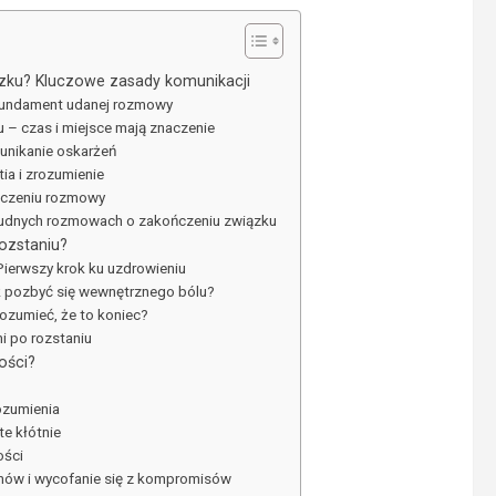
zku? Kluczowe zasady komunikacji
fundament udanej rozmowy
– czas i miejsce mają znaczenie
 unikanie oskarżeń
tia i zrozumienie
ńczeniu rozmowy
rudnych rozmowach o zakończeniu związku
ozstaniu?
Pierwszy krok ku uzdrowieniu
ak pozbyć się wewnętrznego bólu?
ozumieć, że to koniec?
i po rozstaniu
ości?
ozumienia
e kłótnie
ości
mów i wycofanie się z kompromisów