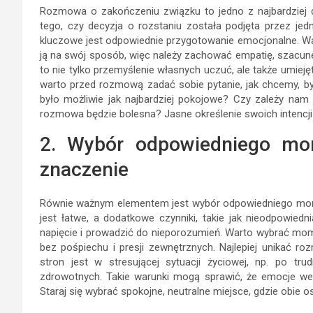
Rozmowa o zakończeniu związku to jedno z najbardziej d
tego, czy decyzja o rozstaniu została podjęta przez je
kluczowe jest odpowiednie przygotowanie emocjonalne. Wa
ją na swój sposób, więc należy zachować empatię, szacun
to nie tylko przemyślenie własnych uczuć, ale także umieję
warto przed rozmową zadać sobie pytanie, jak chcemy, by
było możliwie jak najbardziej pokojowe? Czy zależy nam
rozmowa będzie bolesna? Jasne określenie swoich intencj
2. Wybór odpowiedniego mo
znaczenie
Równie ważnym elementem jest wybór odpowiedniego mome
jest łatwe, a dodatkowe czynniki, takie jak nieodpowiedn
napięcie i prowadzić do nieporozumień. Warto wybrać mo
bez pośpiechu i presji zewnętrznych. Najlepiej unikać
stron jest w stresującej sytuacji życiowej, np. po 
zdrowotnych. Takie warunki mogą sprawić, że emocje we
Staraj się wybrać spokojne, neutralne miejsce, gdzie obie