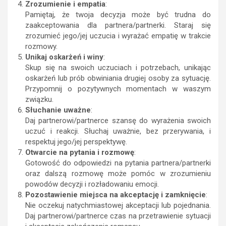
Zrozumienie i empatia
:
Pamiętaj, że twoja decyzja może być trudna do
zaakceptowania dla partnera/partnerki. Staraj się
zrozumieć jego/jej uczucia i wyrażać empatię w trakcie
rozmowy.
Unikaj oskarżeń i winy
:
Skup się na swoich uczuciach i potrzebach, unikając
oskarżeń lub prób obwiniania drugiej osoby za sytuację.
Przypomnij o pozytywnych momentach w waszym
związku.
Słuchanie uważne
:
Daj partnerowi/partnerce szansę do wyrażenia swoich
uczuć i reakcji. Słuchaj uważnie, bez przerywania, i
respektuj jego/jej perspektywę.
Otwarcie na pytania i rozmowę
:
Gotowość do odpowiedzi na pytania partnera/partnerki
oraz dalszą rozmowę może pomóc w zrozumieniu
powodów decyzji i rozładowaniu emocji.
Pozostawienie miejsca na akceptację i zamknięcie
:
Nie oczekuj natychmiastowej akceptacji lub pojednania.
Daj partnerowi/partnerce czas na przetrawienie sytuacji