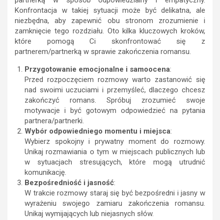
partnerką w sposób odpowiedzialny i empatyczny.
Konfrontacja w takiej sytuacji może być delikatna, ale
niezbędna, aby zapewnić obu stronom zrozumienie i
zamknięcie tego rozdziału. Oto kilka kluczowych kroków,
które pomogą Ci skonfrontować się z
partnerem/partnerką w sprawie zakończenia romansu.
Przygotowanie emocjonalne i samoocena
:
Przed rozpoczęciem rozmowy warto zastanowić się
nad swoimi uczuciami i przemyśleć, dlaczego chcesz
zakończyć romans. Spróbuj zrozumieć swoje
motywacje i być gotowym odpowiedzieć na pytania
partnera/partnerki.
Wybór odpowiedniego momentu i miejsca
:
Wybierz spokojny i prywatny moment do rozmowy.
Unikaj rozmawiania o tym w miejscach publicznych lub
w sytuacjach stresujących, które mogą utrudnić
komunikację.
Bezpośredniość i jasność
:
W trakcie rozmowy staraj się być bezpośredni i jasny w
wyrażeniu swojego zamiaru zakończenia romansu.
Unikaj wymijających lub niejasnych słów.