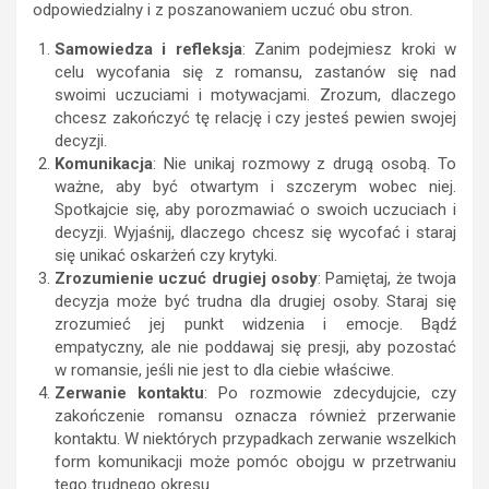
odpowiedzialny i z poszanowaniem uczuć obu stron.
Samowiedza i refleksja
: Zanim podejmiesz kroki w
celu wycofania się z romansu, zastanów się nad
swoimi uczuciami i motywacjami. Zrozum, dlaczego
chcesz zakończyć tę relację i czy jesteś pewien swojej
decyzji.
Komunikacja
: Nie unikaj rozmowy z drugą osobą. To
ważne, aby być otwartym i szczerym wobec niej.
Spotkajcie się, aby porozmawiać o swoich uczuciach i
decyzji. Wyjaśnij, dlaczego chcesz się wycofać i staraj
się unikać oskarżeń czy krytyki.
Zrozumienie uczuć drugiej osoby
: Pamiętaj, że twoja
decyzja może być trudna dla drugiej osoby. Staraj się
zrozumieć jej punkt widzenia i emocje. Bądź
empatyczny, ale nie poddawaj się presji, aby pozostać
w romansie, jeśli nie jest to dla ciebie właściwe.
Zerwanie kontaktu
: Po rozmowie zdecydujcie, czy
zakończenie romansu oznacza również przerwanie
kontaktu. W niektórych przypadkach zerwanie wszelkich
form komunikacji może pomóc obojgu w przetrwaniu
tego trudnego okresu.