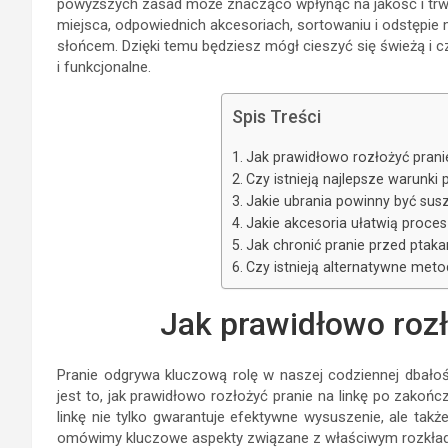
powyższych zasad może znacząco wpłynąć na jakość i trw
miejsca, odpowiednich akcesoriach, sortowaniu i odstępie
słońcem. Dzięki temu będziesz mógł cieszyć się świeżą i c
i funkcjonalne.
Spis Treści
Jak prawidłowo rozłożyć pranie
Czy istnieją najlepsze warunk
Jakie ubrania powinny być susz
Jakie akcesoria ułatwią proces
Jak chronić pranie przed ptak
Czy istnieją alternatywne met
Jak prawidłowo rozł
Pranie odgrywa kluczową rolę w naszej codziennej dbałoś
jest to, jak prawidłowo rozłożyć pranie na linkę po zako
linkę nie tylko gwarantuje efektywne wysuszenie, ale takż
omówimy kluczowe aspekty związane z właściwym rozkłada