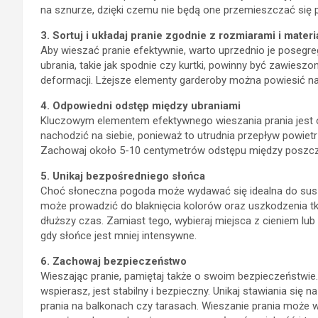
na sznurze, dzięki czemu nie będą one przemieszczać się 
3. Sortuj i układaj pranie zgodnie z rozmiarami i mater
Aby wieszać pranie efektywnie, warto uprzednio je posegr
ubrania, takie jak spodnie czy kurtki, powinny być zawieszo
deformacji. Lżejsze elementy garderoby można powiesić n
4. Odpowiedni odstęp między ubraniami
Kluczowym elementem efektywnego wieszania prania jest 
nachodzić na siebie, ponieważ to utrudnia przepływ powiet
Zachowaj około 5-10 centymetrów odstępu między poszcz
5. Unikaj bezpośredniego słońca
Choć słoneczna pogoda może wydawać się idealna do susze
może prowadzić do blaknięcia kolorów oraz uszkodzenia tka
dłuższy czas. Zamiast tego, wybieraj miejsca z cieniem l
gdy słońce jest mniej intensywne.
6. Zachowaj bezpieczeństwo
Wieszając pranie, pamiętaj także o swoim bezpieczeństwie. U
wspierasz, jest stabilny i bezpieczny. Unikaj stawiania si
prania na balkonach czy tarasach. Wieszanie prania może 