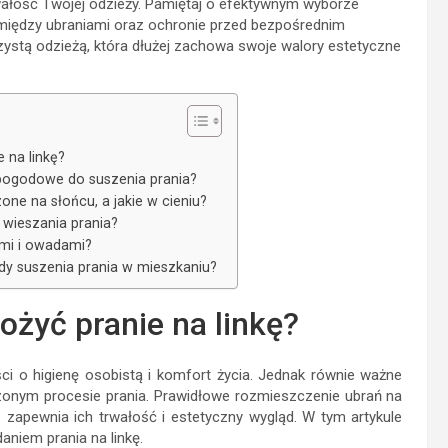
ałość Twojej odzieży. Pamiętaj o efektywnym wyborze
 między ubraniami oraz ochronie przed bezpośrednim
zystą odzieżą, która dłużej zachowa swoje walory estetyczne
 na linkę?
i pogodowe do suszenia prania?
one na słońcu, a jakie w cieniu?
 wieszania prania?
ami i owadami?
ody suszenia prania w mieszkaniu?
ożyć pranie na linkę?
ci o higienę osobistą i komfort życia. Jednak równie ważne
ńczonym procesie prania. Prawidłowe rozmieszczenie ubrań na
e zapewnia ich trwałość i estetyczny wygląd. W tym artykule
niem prania na linkę.