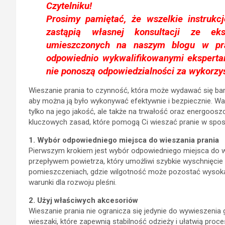
Czytelniku!
Prosimy pamiętać, że wszelkie instrukc
zastąpią własnej konsultacji ze eksp
umieszczonych na naszym blogu w pr
odpowiednio wykwalifikowanymi ekspertam
nie ponoszą odpowiedzialności za wykorzy
Wieszanie prania to czynność, która może wydawać się bana
aby można ją było wykonywać efektywnie i bezpiecznie. Wa
tylko na jego jakość, ale także na trwałość oraz energoos
kluczowych zasad, które pomogą Ci wieszać pranie w spos
1. Wybór odpowiedniego miejsca do wieszania prania
Pierwszym krokiem jest wybór odpowiedniego miejsca do wi
przepływem powietrza, który umożliwi szybkie wyschnięcie 
pomieszczeniach, gdzie wilgotność może pozostać wysoka,
warunki dla rozwoju pleśni.
2. Użyj właściwych akcesoriów
Wieszanie prania nie ogranicza się jedynie do wywieszenia
wieszaki, które zapewnią stabilność odzieży i ułatwią pr