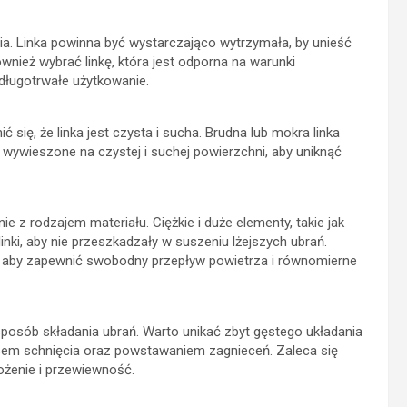
ia. Linka powinna być wystarczająco wytrzymała, by unieść
ównież wybrać linkę, która jest odporna na warunki
długotrwałe użytkowanie.
się, że linka jest czysta i sucha. Brudna lub mokra linka
ywieszone na czystej i suchej powierzchni, aby uniknąć
e z rodzajem materiału. Ciężkie i duże elementy, takie jak
inki, aby nie przeszkadzały w suszeniu lżejszych ubrań.
 aby zapewnić swobodny przepływ powietrza i równomierne
sposób składania ubrań. Warto unikać zbyt gęstego układania
sem schnięcia oraz powstawaniem zagnieceń. Zaleca się
ożenie i przewiewność.