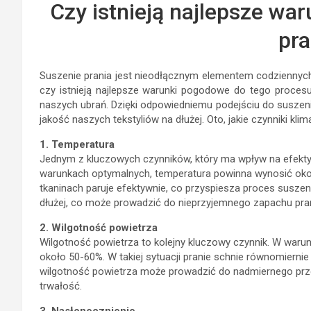
Czy istnieją najlepsze wa
pra
Suszenie prania jest nieodłącznym elementem codziennyc
czy istnieją najlepsze warunki pogodowe do tego proces
naszych ubrań. Dzięki odpowiedniemu podejściu do suszeni
jakość naszych tekstyliów na dłużej. Oto, jakie czynniki k
1. Temperatura
Jednym z kluczowych czynników, który ma wpływ na efekty
warunkach optymalnych, temperatura powinna wynosić okoł
tkaninach paruje efektywnie, co przyspiesza proces suszen
dłużej, co może prowadzić do nieprzyjemnego zapachu pran
2. Wilgotność powietrza
Wilgotność powietrza to kolejny kluczowy czynnik. W war
około 50-60%. W takiej sytuacji pranie schnie równomiernie
wilgotność powietrza może prowadzić do nadmiernego prze
trwałość.
3. Nasłonecznienie