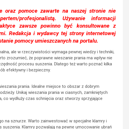
je oraz pomoce zawarte na naszej stronie nie
ertem/profesjonalistą. Używanie informacji
aktyce zawsze powinno być konsultowane z
i. Redakcja i wydawcy tej strony internetowej
stanie pomocy umieszczanych na portalu.
lna, ale w rzeczywistości wymaga pewnej wiedzy i techniki,
rto zrozumieć, że poprawne wieszanie prania ma wpływ nie
zczędność procesu suszenia. Dlatego też warto poznać kilka
ób efektywny i bezpieczny.
eszania prania. Idealne miejsce to obszar z dobrym
odzieży. Unikaj wieszania prania w ciasnych, zamkniętych
 co wydłuży czas schnięcia oraz stworzy sprzyjające
 go na sznurze. Warto zainwestować w specjalne klamry i
oces suszenia. Klamry pozwalają na pewne umocowanie ubrań