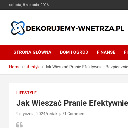
Skip
sobota, 8 sierpnia, 2026
to
content
dekorujemy-wnetrza.pl
STRONA GŁÓWNA
DOM I OGRÓD
FINANSE
F
Home
Lifestyle
Jak Wieszać Pranie Efektywnie i Bezpieczni
LIFESTYLE
Jak Wieszać Pranie Efektywnie
9 stycznia, 2024
redakcja
1 Comment