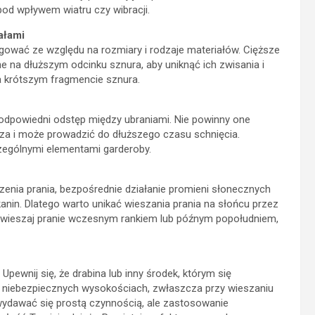
pod wpływem wiatru czy wibracji.
iałami
egować ze względu na rozmiary i rodzaje materiałów. Cięższe
ne na dłuższym odcinku sznura, aby uniknąć ich zwisania i
a krótszym fragmencie sznura.
odpowiedni odstęp między ubraniami. Nie powinny one
rza i może prowadzić do dłuższego czasu schnięcia.
ególnymi elementami garderoby.
nia prania, bezpośrednie działanie promieni słonecznych
nin. Dlatego warto unikać wieszania prania na słońcu przez
ub wieszaj pranie wczesnym rankiem lub późnym popołudniem,
pewnij się, że drabina lub inny środek, którym się
ę na niebezpiecznych wysokościach, zwłaszcza przy wieszaniu
wydawać się prostą czynnością, ale zastosowanie