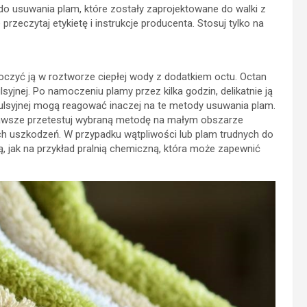
do usuwania plam, które zostały zaprojektowane do walki z
przeczytaj etykietę i instrukcje producenta. Stosuj tylko na
amoczyć ją w roztworze ciepłej wody z dodatkiem octu. Octan
nej. Po namoczeniu plamy przez kilka godzin, delikatnie ją
emulsyjnej mogą reagować inaczej na te metody usuwania plam.
zawsze przetestuj wybraną metodę na małym obszarze
ch uszkodzeń. W przypadku wątpliwości lub plam trudnych do
ą, jak na przykład pralnią chemiczną, która może zapewnić