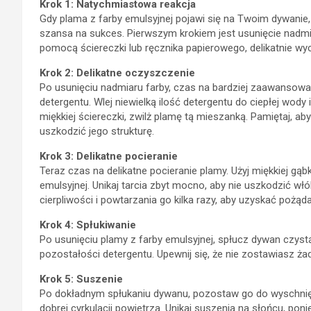
Krok 1: Natychmiastowa reakcja
Gdy plama z farby emulsyjnej pojawi się na Twoim dywanie,
szansa na sukces. Pierwszym krokiem jest usunięcie nadmi
pomocą ściereczki lub ręcznika papierowego, delikatnie wyc
Krok 2: Delikatne oczyszczenie
Po usunięciu nadmiaru farby, czas na bardziej zaawansowa
detergentu. Wlej niewielką ilość detergentu do ciepłej wody 
miękkiej ściereczki, zwilż plamę tą mieszanką. Pamiętaj, 
uszkodzić jego strukturę.
Krok 3: Delikatne pocieranie
Teraz czas na delikatne pocieranie plamy. Użyj miękkiej gąbk
emulsyjnej. Unikaj tarcia zbyt mocno, aby nie uszkodzić w
cierpliwości i powtarzania go kilka razy, aby uzyskać pożąda
Krok 4: Spłukiwanie
Po usunięciu plamy z farby emulsyjnej, spłucz dywan czystą 
pozostałości detergentu. Upewnij się, że nie zostawiasz ż
Krok 5: Suszenie
Po dokładnym spłukaniu dywanu, pozostaw go do wyschnięcia
dobrej cyrkulacji powietrza. Unikaj suszenia na słońcu, p