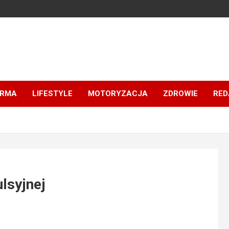
IRMA
LIFESTYLE
MOTORYZACJA
ZDROWIE
RED
lsyjnej