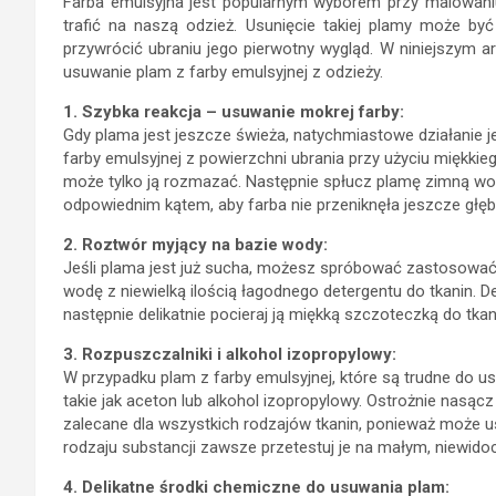
Farba emulsyjna jest popularnym wyborem przy malowaniu ś
trafić na naszą odzież. Usunięcie takiej plamy może by
przywrócić ubraniu jego pierwotny wygląd. W niniejszym 
usuwanie plam z farby emulsyjnej z odzieży.
1. Szybka reakcja – usuwanie mokrej farby:
Gdy plama jest jeszcze świeża, natychmiastowe działanie je
farby emulsyjnej z powierzchni ubrania przy użyciu miękkieg
może tylko ją rozmazać. Następnie spłucz plamę zimną wo
odpowiednim kątem, aby farba nie przeniknęła jeszcze głębi
2. Roztwór myjący na bazie wody:
Jeśli plama jest już sucha, możesz spróbować zastosować 
wodę z niewielką ilością łagodnego detergentu do tkanin. D
następnie delikatnie pocieraj ją miękką szczoteczką do tkan
3. Rozpuszczalniki i alkohol izopropylowy:
W przypadku plam z farby emulsyjnej, które są trudne do 
takie jak aceton lub alkohol izopropylowy. Ostrożnie nasącz
zalecane dla wszystkich rodzajów tkanin, ponieważ może u
rodzaju substancji zawsze przetestuj je na małym, niewid
4. Delikatne środki chemiczne do usuwania plam: