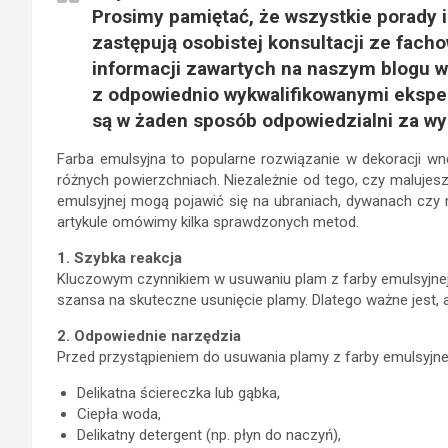
Prosimy pamiętać, że wszystkie porady 
zastępują osobistej konsultacji ze fach
informacji zawartych na naszym blogu 
z odpowiednio wykwalifikowanymi eksper
są w żaden sposób odpowiedzialni za wy
Farba emulsyjna to popularne rozwiązanie w dekoracji wnę
różnych powierzchniach. Niezależnie od tego, czy malujesz
emulsyjnej mogą pojawić się na ubraniach, dywanach czy
artykule omówimy kilka sprawdzonych metod.
1. Szybka reakcja
Kluczowym czynnikiem w usuwaniu plam z farby emulsyjnej 
szansa na skuteczne usunięcie plamy. Dlatego ważne jest, a
2. Odpowiednie narzędzia
Przed przystąpieniem do usuwania plamy z farby emulsyjnej
Delikatna ściereczka lub gąbka,
Ciepła woda,
Delikatny detergent (np. płyn do naczyń),