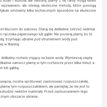
cian i sufitów, ale niestety, plamy z tej farby mogą łatwo
ć wyzwaniem, ale istnieją skuteczne metody, które pomogą
artykule omówimy kilka technicznych sposobów na skuteczne
st kluczem do sukcesu. Staraj się delikatnie zetrzeć nadmiar
o ręcznika papierowego lub gąbki. Nie pocieraj plamy, bo to
dą, trzymając ubranie pod strumieniem wody pod
ej w tkaninę.
delikatny roztwór myjący na bazie wody. Wymieszaj ciepłą
elikatnie namocz plamę w tym roztworze przez kilka minut, a
in lub gąbką.
usunięcia, można spróbować zastosować rozpuszczalniki,
 plamę tym rozpuszczalnikiem, ale pamiętaj, że nie jest to
szkodzić niektóre materiały. Przed zastosowaniem tego
ocznym obszarze ubrania.