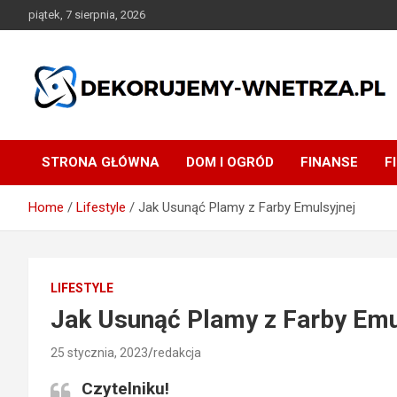
Skip
piątek, 7 sierpnia, 2026
to
content
dekorujemy-wnetrza.pl
STRONA GŁÓWNA
DOM I OGRÓD
FINANSE
F
Home
Lifestyle
Jak Usunąć Plamy z Farby Emulsyjnej
LIFESTYLE
Jak Usunąć Plamy z Farby Emu
25 stycznia, 2023
redakcja
Czytelniku!