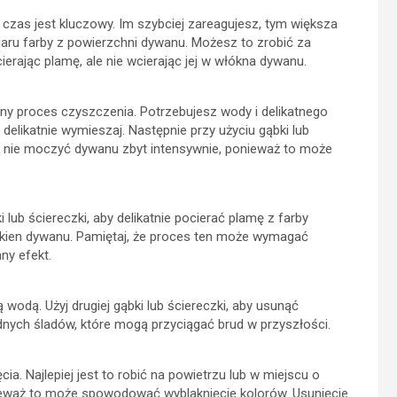
 czas jest kluczowy. Im szybciej zareagujesz, tym większa
aru farby z powierzchni dywanu. Możesz to zrobić za
ierając plamę, ale nie wcierając jej w włókna dywanu.
ny proces czyszczenia. Potrzebujesz wody i delikatnego
i delikatnie wymieszaj. Następnie przy użyciu gąbki lub
aby nie moczyć dywanu zbyt intensywnie, ponieważ to może
i lub ściereczki, aby delikatnie pocierać plamę z farby
łókien dywanu. Pamiętaj, że proces ten może wymagać
ny efekt.
wodą. Użyj drugiej gąbki lub ściereczki, aby usunąć
adnych śladów, które mogą przyciągać brud w przyszłości.
. Najlepiej jest to robić na powietrzu lub w miejscu o
onieważ to może spowodować wyblaknięcie kolorów. Usunięcie