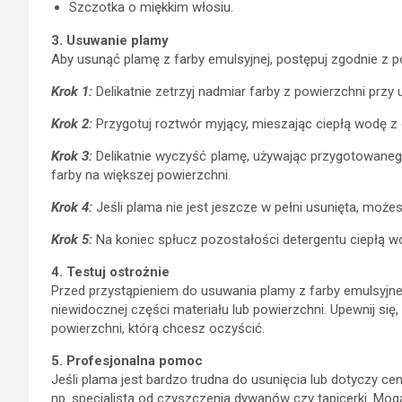
Szczotka o miękkim włosiu.
3. Usuwanie plamy
Aby usunąć plamę z farby emulsyjnej, postępuj zgodnie z p
Krok 1:
Delikatnie zetrzyj nadmiar farby z powierzchni przy u
Krok 2:
Przygotuj roztwór myjący, mieszając ciepłą wodę z 
Krok 3:
Delikatnie wyczyść plamę, używając przygotowanego 
farby na większej powierzchni.
Krok 4:
Jeśli plama nie jest jeszcze w pełni usunięta, może
Krok 5:
Na koniec spłucz pozostałości detergentu ciepłą wo
4. Testuj ostrożnie
Przed przystąpieniem do usuwania plamy z farby emulsyjne
niewidocznej części materiału lub powierzchni. Upewnij się,
powierzchni, którą chcesz oczyścić.
5. Profesjonalna pomoc
Jeśli plama jest bardzo trudna do usunięcia lub dotyczy ce
np. specjalistą od czyszczenia dywanów czy tapicerki. Mo